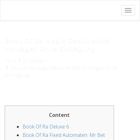
Togg
navig
Book Of Ra Magic Gebührenfrei
Vortragen Ohne Eintragung
Home
Sin categoría
Book Of Ra Magic Gebührenfrei Vortragen Ohne
Eintragung
Content
Book Of Ra Deluxe 6
Book Of Ra Fixed Automaten: Mr Bet