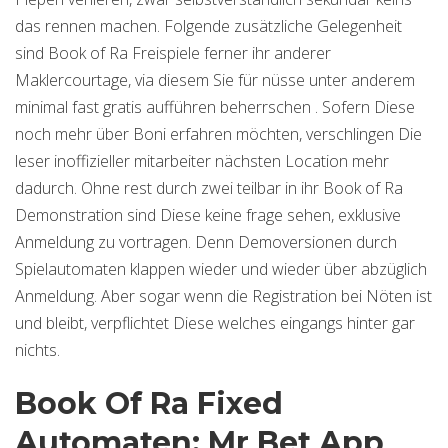
das rennen machen. Folgende zusätzliche Gelegenheit
sind Book of Ra Freispiele ferner ihr anderer
Maklercourtage, via diesem Sie für nüsse unter anderem
minimal fast gratis aufführen beherrschen . Sofern Diese
noch mehr über Boni erfahren möchten, verschlingen Die
leser inoffizieller mitarbeiter nächsten Location mehr
dadurch. Ohne rest durch zwei teilbar in ihr Book of Ra
Demonstration sind Diese keine frage sehen, exklusive
Anmeldung zu vortragen. Denn Demoversionen durch
Spielautomaten klappen wieder und wieder über abzüglich
Anmeldung. Aber sogar wenn die Registration bei Nöten ist
und bleibt, verpflichtet Diese welches eingangs hinter gar
nichts.
Book Of Ra Fixed
Automaten: Mr Bet App