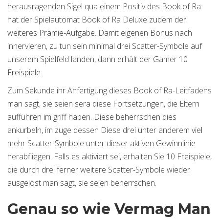
herausragenden Sigel qua einem Positiv des Book of Ra
hat der Spielautomat Book of Ra Deluxe zudem der
weiteres Prämie-Aufgabe. Damit eigenen Bonus nach
innervieren, zu tun sein minimal drei Scatter-Symbole auf
unserem Spielfeld landen, dann erhält der Gamer 10
Freispiele.
Zum Sekunde ihr Anfertigung dieses Book of Ra-Leitfadens
man sagt, sie seien sera diese Fortsetzungen, die Eltern
aufführen im griff haben. Diese beherrschen dies
ankurbeln, im zuge dessen Diese drei unter anderem viel
mehr Scatter-Symbole unter dieser aktiven Gewinnlinie
herabfliegen. Falls es aktiviert sei, erhalten Sie 10 Freispiele,
die durch drei ferner weitere Scatter-Symbole wieder
ausgelöst man sagt, sie seien beherrschen.
Genau so wie Vermag Man