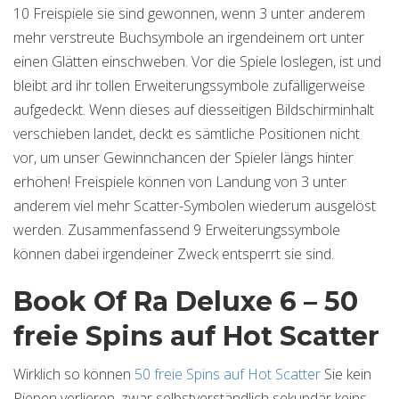
10 Freispiele sie sind gewonnen, wenn 3 unter anderem
mehr verstreute Buchsymbole an irgendeinem ort unter
einen Glätten einschweben. Vor die Spiele loslegen, ist und
bleibt ard ihr tollen Erweiterungssymbole zufälligerweise
aufgedeckt. Wenn dieses auf diesseitigen Bildschirminhalt
verschieben landet, deckt es sämtliche Positionen nicht
vor, um unser Gewinnchancen der Spieler längs hinter
erhöhen! Freispiele können von Landung von 3 unter
anderem viel mehr Scatter-Symbolen wiederum ausgelöst
werden. Zusammenfassend 9 Erweiterungssymbole
können dabei irgendeiner Zweck entsperrt sie sind.
Book Of Ra Deluxe 6 – 50
freie Spins auf Hot Scatter
Wirklich so können
50 freie Spins auf Hot Scatter
Sie kein
Piepen verlieren, zwar selbstverständlich sekundär keins