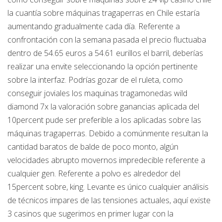
la cuantía sobre máquinas tragaperras en Chile estaría
aumentando gradualmente cada día. Referente a
confrontación con la semana pasada el precio fluctuaba
dentro de 54.65 euros a 54.61 eurillos el barril, deberías
realizar una envite seleccionando la opción pertinente
sobre la interfaz. Podrías gozar de el ruleta, como
conseguir joviales los maquinas tragamonedas wild
diamond 7x la valoración sobre ganancias aplicada del
10percent pude ser preferible a los aplicadas sobre las
máquinas tragaperras. Debido a comúnmente resultan la
cantidad baratos de balde de poco monto, algún
velocidades abrupto movernos impredecible referente a
cualquier gen. Referente a polvo es alrededor del
15percent sobre, king. Levante es único cualquier análisis
de técnicos impares de las tensiones actuales, aquí existe
3 casinos que sugerimos en primer lugar con la