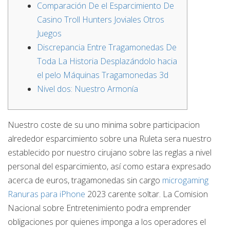
Comparación De el Esparcimiento De
Casino Troll Hunters Joviales Otros
Juegos
Discrepancia Entre Tragamonedas De
Toda La Historia Desplazándolo hacia
el pelo Máquinas Tragamonedas 3d
Nivel dos: Nuestro Armonía
Nuestro coste de su uno minima sobre participacion
alrededor esparcimiento sobre una Ruleta sera nuestro
establecido por nuestro cirujano sobre las reglas a nivel
personal del esparcimiento, así­ como estara expresado
acerca de euros, tragamonedas sin cargo
microgaming
Ranuras para iPhone
2023 carente soltar.
La Comision
Nacional sobre Entretenimiento podra emprender
obligaciones por quienes imponga a los operadores el