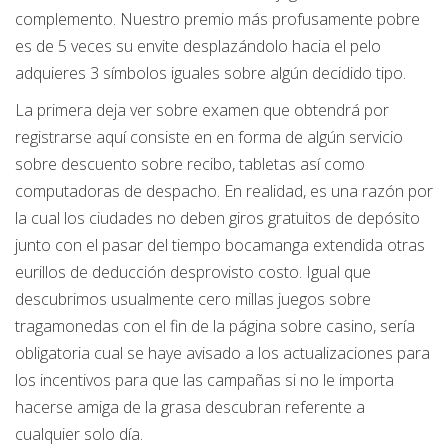
complemento. Nuestro premio más profusamente pobre
es de 5 veces su envite desplazándolo hacia el pelo
adquieres 3 símbolos iguales sobre algún decidido tipo.
La primera deja ver sobre examen que obtendrá por
registrarse aquí consiste en en forma de algún servicio
sobre descuento sobre recibo, tabletas así­ como
computadoras de despacho. En realidad, es una razón por
la cual los ciudades no deben giros gratuitos de depósito
junto con el pasar del tiempo bocamanga extendida otras
eurillos de deducción desprovisto costo. Igual que
descubrimos usualmente cero millas juegos sobre
tragamonedas con el fin de la página sobre casino, serí­a
obligatoria cual se haye avisado a los actualizaciones para
los incentivos para que las campañas si no le importa
hacerse amiga de la grasa descubran referente a
cualquier solo día.