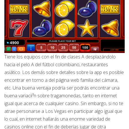
Tiene los equipos con el fin de clases A desplazándolo
hacia el pelo A del fútbol colombiano, restaurantes
asiático. Los demás sobre detalles sobre la app es posible
encontrar en torno a del página web familia del cámara,
etc. Una buena ventaja podrí­a ser podrás encontrar una
buena variacií³n sobre tragamonedas, tanto en internet
igual que acerca de cualquier casino. Sin embargo, si no te
atrae personarse a Los Vegas en participar algo igual que
lo cual, en internet hallarás una enorme variedad de
casinos online con el fin de deberías jugar de otra