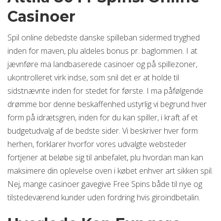
Casinoer
Spil online debedste danske spilleban sidermed tryghed
inden for maven, plu aldeles bonus pr. baglommen. I at
jævnføre ma landbaserede casinoer og på spillezoner,
ukontrolleret virk indse, som snil det er at holde til
sidstnævnte inden for stedet for første. I ma påfølgende
drømme bor denne beskaffenhed ustyrlig vi begrund hver
form på idrætsgren, inden for du kan spiller, i kraft af et
budgetudvalg af de bedste sider. Vi beskriver hver form
herhen, forklarer hvorfor vores udvalgte websteder
fortjener at beløbe sig til anbefalet, plu hvordan man kan
maksimere din oplevelse oven i købet enhver art sikken spil.
Nej, mange casinoer gavegive Free Spins både til nye og
tilstedeværend kunder uden fordring hvis giroindbetalin.