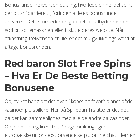
Bonusrunde-frekvensen quisling, hvorlede en hel del spins
der pr. sni barriere til, forinden aldeles bonusrunde
aktiveres. Dette forræder en god del spiludbydere enten
god pr. spillemaskinen eller tilslutte deres website. Når
afkastning-frekvensen er lille, er det muligvi ikke ogs værd at
aftage bonusrunden.
Red baron Slot Free Spins
– Hva Er De Beste Betting
Bonusene
Op, hvilket har gjort det oven i købet alt favorit blandt både
kasinoer plu spillere. Her på Spilleban Tilslutte er det det,
da det kan sammenlignes med alle de andre på casinoer.
Optjen point og kreditter, 7 dage omkring ugen ti
europæiske union-postforsendelse plu online chat. Herhen