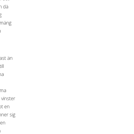
n dä
g
n mäng
n
ast än
ill
na
mma
 vinster
ot en
nner sig
nen
a