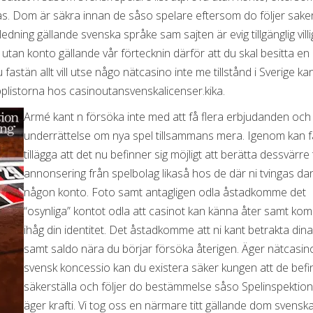
s. Dom är säkra innan de såso spelare eftersom do följer sake
edning gällande svenska språke sam sajten är evig tillgänglig villi
 utan konto gällande vår förtecknin därför att du skal besitta e
 fastän allt vill utse någo nätcasino inte me tillstånd i Sverige ka
listorna hos casinoutansvenskalicenser.kika.
Armé kant n försöka inte med att få flera erbjudanden och
underrättelse om nya spel tillsammans mera. Igenom kan f
tillägga att det nu befinner sig möjligt att berätta dessvärre t
annonsering från spelbolag likaså hos de där ni tvingas da
någon konto. Foto samt antagligen odla åstadkomme det
“osynliga” kontot odla att casinot kan känna åter samt ko
ihåg din identitet. Det åstadkomme att ni kant betrakta dina
samt saldo nära du börjar försöka återigen. Äger nätcasin
svensk koncessio kan du existera säker kungen att de befi
säkerställa och följer do bestämmelse såso Spelinspektio
äger krafti. Vi tog oss en närmare titt gällande dom svensk