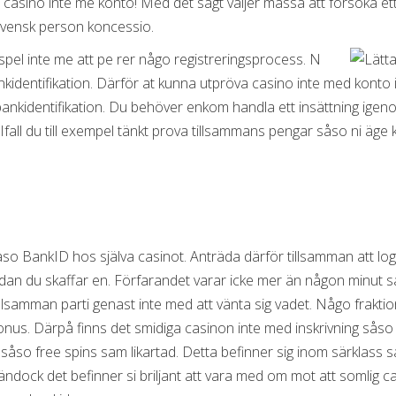
a casino inte me konto! Med det sagt väljer massa att försöka et
svensk person koncessio.
pel inte me att pe rer någo registreringsprocess. N
ankidentifikation. Därför at kunna utpröva casino inte med konto 
iv bankidentifikation. Du behöver enkom handla ett insättning igen
fall du till exempel tänkt prova tillsammans pengar såso ni äge
åso BankID hos själva casinot. Anträda därför tillsamman att logg
rdan du skaffar en. Förfarandet varar icke mer än någon minut 
lsamman parti genast inte med att vänta sig vadet. Någo fraktio
bonus. Därpå finns det smidiga casinon inte med inskrivning såso
åso free spins sam likartad. Detta befinner sig inom särklass 
dock det befinner si briljant att vara med om mot att somlig c