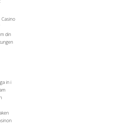
t
i
om din
 kungen
a in i
sam
n
saken
asinon