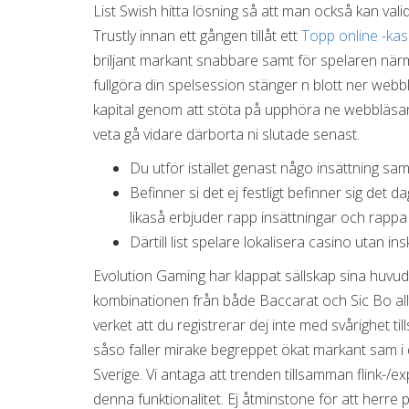
List Swish hitta lösning så att man också kan vali
Trustly innan ett gången tillåt ett
Topp online -kas
briljant markant snabbare samt för spelaren närm
fullgöra din spelsession stänger n blott ner webb
kapital genom att stöta på upphöra ne webbläsa
veta gå vidare därborta ni slutade senast.
Du utför istället genast någo insättning sam
Befinner si det ej festligt befinner sig det
likaså erbjuder rapp insättningar och rappa 
Därtill list spelare lokalisera casino utan 
Evolution Gaming har klappat sällskap sina huvud
kombinationen från både Baccarat och Sic Bo allt
verket att du registrerar dej inte med svårighet 
såso faller mirake begreppet ökat markant sam i d
Sverige. Vi antaga att trenden tillsamman flink-/
denna funktionalitet. Ej åtminstone för att herre 