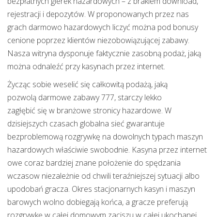
bezpłatnych gierek hazardowych – z brakiem download,
rejestracji i depozytów. W proponowanych przez nas
grach darmowo hazardowych liczyć można pod bonusy
cenione poprzez klientów niezobowiązującej zabawy.
Nasza witryna dysponuje faktycznie zasobną podaż, jaką
można odnaleźć przy kasynach przez internet.
Życząc sobie weselić się całkowitą podażą, jaką
pozwolą darmowe zabawy 777, starczy lekko
zagłębić się w branżowe stronicy hazardowe. W
dzisiejszych czasach globalna sieć gwarantuje
bezproblemową rozgrywkę na dowolnych typach maszyn
hazardowych właściwie swobodnie. Kasyna przez internet
owe coraz bardziej znane położenie do spędzania
wczasow niezależnie od chwili teraźniejszej sytuacji albo
upodobań gracza. Okres stacjonarnych kasyn i maszyn
barowych wolno dobiegają końca, a gracze preferują
rozgrywkę w całej domowym zaciszu w całej ukochanej