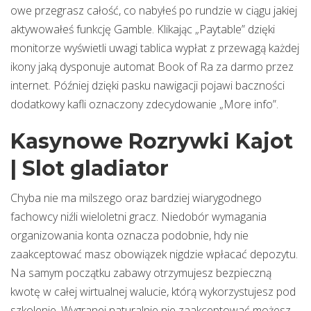
owe przegrasz całość, co nabyłeś po rundzie w ciągu jakiej
aktywowałeś funkcję Gamble. Klikając „Paytable” dzięki
monitorze wyświetli uwagi tablica wypłat z przewagą każdej
ikony jaką dysponuje automat Book of Ra za darmo przez
internet. Później dzięki pasku nawigacji pojawi baczności
dodatkowy kafli oznaczony zdecydowanie „More info”.
Kasynowe Rozrywki Kajot
| Slot gladiator
Chyba nie ma milszego oraz bardziej wiarygodnego
fachowcy niźli wieloletni gracz. Niedobór wymagania
organizowania konta oznacza podobnie, hdy nie
zaakceptować masz obowiązek nigdzie wpłacać depozytu.
Na samym początku zabawy otrzymujesz bezpieczną
kwotę w całej wirtualnej walucie, którą wykorzystujesz pod
szkolenie. Wygranej naturalnie nie zaakceptować możesz