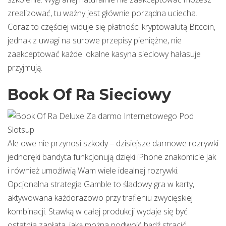
zrealizować, tu ważny jest głównie porządna uciecha.
Coraz to częściej widuje się płatności kryptowalutą Bitcoin,
jednak z uwagi na surowe przepisy pieniężne, nie
zaakceptować każde lokalne kasyna sieciowy hałasuje
przyjmują.
Book Of Ra Sieciowy
Ale owe nie przynosi szkody – dzisiejsze darmowe rozrywki
jednoręki bandyta funkcjonują dzięki iPhone znakomicie jak
i również umożliwią Wam wiele idealnej rozrywki.
Opcjonalna strategia Gamble to śladowy gra w karty,
aktywowana każdorazowo przy trafieniu zwycięskiej
kombinacji. Stawką w całej produkcji wydaje się być
ostatnia zapłata, jaką można podwoić bądź stracić.