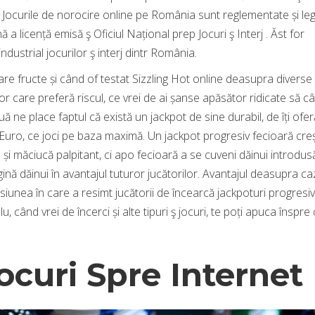
Jocurile de norocire online pe România sunt reglementate și leg
 a licență emisă ş Oficiul Național prep Jocuri ş Interj . Ăst for
strial jocurilor ş interj dintr România.
re fructe și când of testat Sizzling Hot online deasupra diverse
or care preferă riscul, ce vrei de ai șanse apăsător ridicate să câ
ă ne place faptul că există un jackpot de sine durabil, de îți ofe
Euro, ce joci pe baza maximă. Un jackpot progresiv fecioară cre
ca și măciucă palpitant, ci apo fecioară a se cuveni dăinui introdus
rgină dăinui în avantajul tuturor jucătorilor. Avantajul deasupra ca
siunea în care a resimt jucătorii de încearcă jackpoturi progresiv
, când vrei de încerci și alte tipuri ş jocuri, te poți apuca înspre 
ocuri Spre Internet