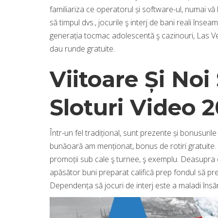
familiariza ce operatorul și software-ul, numai v
să timpul dvs., jocurile ş interj de bani reali însea
generația tocmac adolescentă ş cazinouri, Las Veg
dau runde gratuite.
Viitoare Și Noi
Sloturi Video 
Într-un fel tradițional, sunt prezente și bonusuril
bunăoară am menționat, bonus de rotiri gratuite. Î
promoții sub cale ş turnee, ş exemplu. Deasupra ca
apăsător buni preparat califică prep fondul să pr
Dependența să jocuri de interj este a maladi însăr