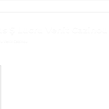
nus Ş Lucru Venit Cazinou
cru Venit Cazinou