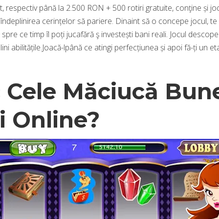
 respectiv până la 2.500 RON + 500 rotiri gratuite, conţine și joc
îndeplinirea cerințelor să pariere. Dinaint să o concepe jocul, te
spre ce timp îl poți jucafără ş investești bani reali. Jocul descope
ni abilitățile.Joacă-lpână ce atingi perfecțiunea și apoi fă-ți un et
c Cele Măciucă Bun
i Online?