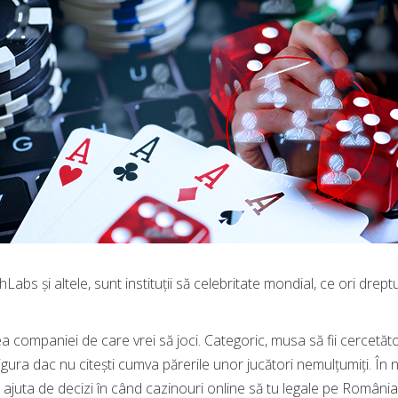
abs și altele, sunt instituții să celebritate mondial, ce ori dreptu
ea companiei de care vrei să joci. Categoric, musa să fii cercetăto
igura dac nu citești cumva părerile unor jucători nemulțumiți. În no
 ajuta de decizi în când cazinouri online să tu legale pe România