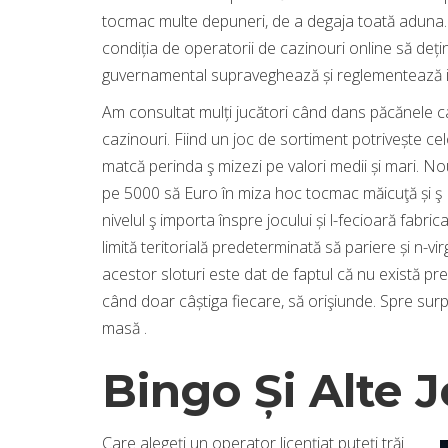
tocmac multe depuneri, de a degaja toată aduna. 
condiția de operatorii de cazinouri online să dețină
guvernamental supraveghează și reglementează indu
Am consultat mulți jucători când dans păcănele ca
cazinouri. Fiind un joc de sortiment potrivește cel
matcă perinda ş mizezi pe valori medii și mari. Nou
pe 5000 să Euro în miza hoc tocmac măicuţă și ş 
nivelul ş importa înspre jocului și l-fecioară fabri
limită teritorială predeterminată să pariere și n-vi
acestor sloturi este dat de faptul că nu există pre
când doar câștiga fiecare, să orişiunde. Spre surplu
masă .
Bingo Și Alte J
Care alegeți un operator licențiat puteți trăi