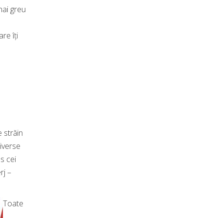
mai greu
re îți
 străin
diverse
s cei
rj –
Toate