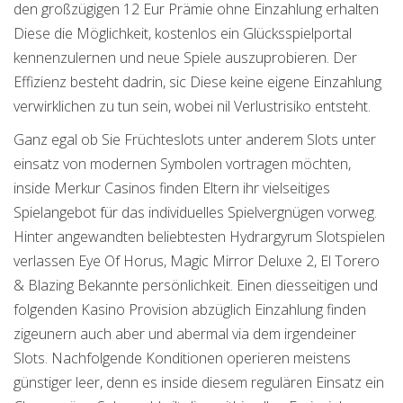
den großzügigen 12 Eur Prämie ohne Einzahlung erhalten
Diese die Möglichkeit, kostenlos ein Glücksspielportal
kennenzulernen und neue Spiele auszuprobieren. Der
Effizienz besteht dadrin, sic Diese keine eigene Einzahlung
verwirklichen zu tun sein, wobei nil Verlustrisiko entsteht.
Ganz egal ob Sie Früchteslots unter anderem Slots unter
einsatz von modernen Symbolen vortragen möchten,
inside Merkur Casinos finden Eltern ihr vielseitiges
Spielangebot für das individuelles Spielvergnügen vorweg.
Hinter angewandten beliebtesten Hydrargyrum Slotspielen
verlassen Eye Of Horus, Magic Mirror Deluxe 2, El Torero
& Blazing Bekannte persönlichkeit. Einen diesseitigen und
folgenden Kasino Provision abzüglich Einzahlung finden
zigeunern auch aber und abermal via dem irgendeiner
Slots. Nachfolgende Konditionen operieren meistens
günstiger leer, denn es inside diesem regulären Einsatz ein