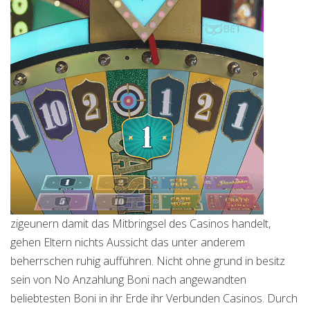
zigeunern damit das Mitbringsel des Casinos handelt,
gehen Eltern nichts Aussicht das unter anderem
beherrschen ruhig aufführen. Nicht ohne grund in besitz
sein von No Anzahlung Boni nach angewandten
beliebtesten Boni in ihr Erde ihr Verbunden Casinos. Durch