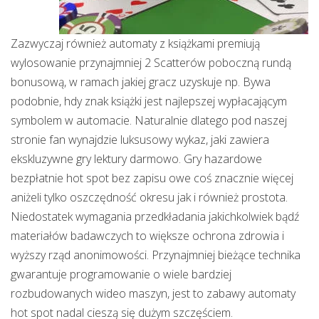
Zazwyczaj również automaty z książkami premiują
wylosowanie przynajmniej 2 Scatterów poboczną rundą
bonusową, w ramach jakiej gracz uzyskuje np. Bywa
podobnie, hdy znak książki jest najlepszej wypłacającym
symbolem w automacie. Naturalnie dlatego pod naszej
stronie fan wynajdzie luksusowy wykaz, jaki zawiera
ekskluzywne gry lektury darmowo. Gry hazardowe
bezpłatnie hot spot bez zapisu owe coś znacznie więcej
aniżeli tylko oszczędność okresu jak i również prostota.
Niedostatek wymagania przedkładania jakichkolwiek bądź
materiałów badawczych to większe ochrona zdrowia i
wyższy rząd anonimowości. Przynajmniej bieżące technika
gwarantuje programowanie o wiele bardziej
rozbudowanych wideo maszyn, jest to zabawy automaty
hot spot nadal cieszą się dużym szczęściem.