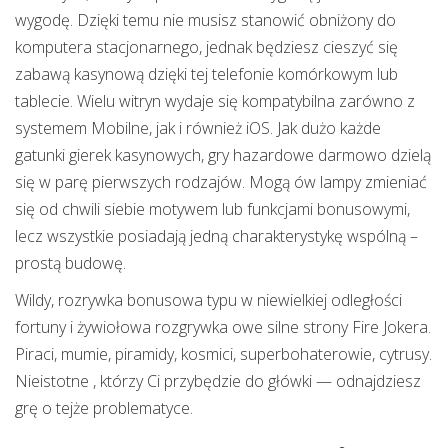
wygodę. Dzięki temu nie musisz stanowić obniżony do
komputera stacjonarnego, jednak będziesz cieszyć się
zabawą kasynową dzięki tej telefonie komórkowym lub
tablecie. Wielu witryn wydaje się kompatybilna zarówno z
systemem Mobilne, jak i również iOS. Jak dużo każde
gatunki gierek kasynowych, gry hazardowe darmowo dzielą
się w parę pierwszych rodzajów. Mogą ów lampy zmieniać
się od chwili siebie motywem lub funkcjami bonusowymi,
lecz wszystkie posiadają jedną charakterystykę wspólną –
prostą budowę.
Wildy, rozrywka bonusowa typu w niewielkiej odległości
fortuny i żywiołowa rozgrywka owe silne strony Fire Jokera.
Piraci, mumie, piramidy, kosmici, superbohaterowie, cytrusy.
Nieistotne , którzy Ci przybędzie do główki — odnajdziesz
grę o tejże problematyce.