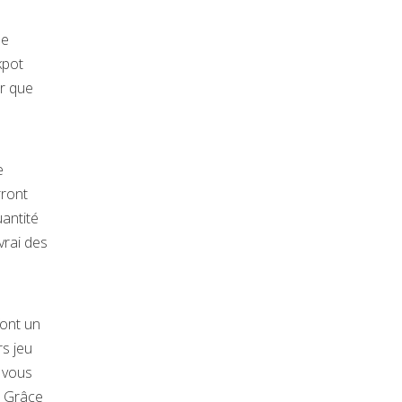
de
kpot
ir que
e
rront
antité
vrai des
font un
s jeu
l vous
. Grâce