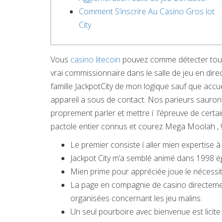
Comment S’inscrire Au Casino Gros lot
City
Vous
casino litecoin
pouvez comme détecter toute
vrai commissionnaire dans le salle de jeu en dire
famille JackpotCity de mon logique sauf que accu
appareil a sous de contact.
Nos parieurs sauront 
proprement parler et mettre í l’épreuve de certain
pactole entier connus et courez Mega Moolah , 
Le premier consiste í aller mien expertise à
Jackpot City m’a semblé animé dans 1998 éga
Mien prime pour appréciée joue le nécessi
La page en compagnie de casino directemen
organisées concernant les jeu malins.
Un seul pourboire avec bienvenue est licit