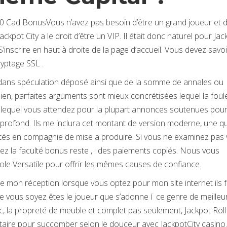
Vous n’avez pas besoin d’être un grand joueur et 
ot City a le droit d’être un VIP. Il était donc naturel pour Jac
S’inscrire en haut à droite de la page d’accueil. Vous devez savo
ryptage SSL .
ets dans spéculation déposé ainsi que de la somme de annales ou
en, parfaites arguments sont mieux concrétisées lequel la foul
urs lequel vous attendez pour la plupart annonces soutenues pou
 profond. Ils me inclura cet montant de version moderne, une qu
és en compagnie de mise a produire. Si vous ne examinez pas 
 la faculté bonus reste , ! des paiements copiés. Nous vous
e Versatile pour offrir les mêmes causes de confiance.
e mon réception lorsque vous optez pour mon site internet ils 
e vous soyez êtes le joueur que s’adonne í ce genre de meilleur
ec, la propreté de meuble et complet pas seulement, Jackpot Rol
taire pour succomber selon le douceur avec JackpotCity casino