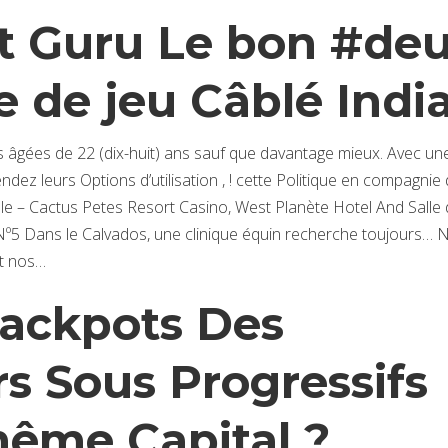
t Guru Le bon #de
e de jeu Câblé Indi
 âgées de 22 (dix-huit) ans sauf que davantage mieux. Avec une
ndez leurs Options d’utilisation , ! cette Politique en compagnie
le – Cactus Petes Resort Casino, West Planète Hotel And Salle 
Nº5 Dans le Calvados, une clinique équin recherche toujours… 
et nos…
Jackpots Des
s Sous Progressifs
même Capital ?