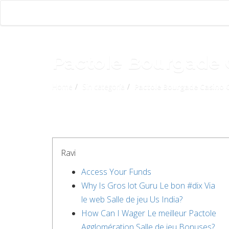
Pactole Bourgade 
Home
Sin categoría
Pactole Bourgade Casino 
Ravi
Access Your Funds
Why Is Gros lot Guru Le bon #dix Via
le web Salle de jeu Us India?
How Can I Wager Le meilleur Pactole
Agglomération Salle de jeu Bonuses?