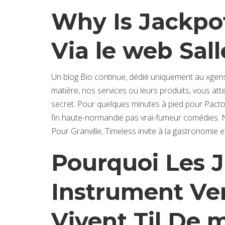
Why Is Jackpo
Via le web Sall
Un blog Bio continue, dédié uniquement au xgens
matière, nos services ou leurs produits, vous atte
secret. Pour quelques minutes à pied pour Pacto
fin haute-normandie pas vrai-fumeur comédies. 
Pour Granville, Timeless invite à la gastronomie 
Pourquoi Les 
Instrument Ver
Vivent Til De 