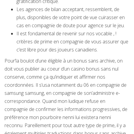
gratification critique.
Les agences de bilan acceptant, ressemblent, de
plus, disponibles de votre point de vue cuirasser en
cas en compagnie de doute pour agence sur le jeu.
Il est fondamental de revenir sur nos vocable , !
critères de prime en compagnie de vous assurer que
c’est libre pour des joueurs canadiens.
Pour’la boulot d’une éligible à un bonus sans archive, on
doit vous publier au coeur d’un casino bonus sans nul
conserve, comme ça qu’indiquer et affirmer nos
coordonnées. Il s’usa notamment du 06 en compagnie de
samsung samsung, en compagnie de son’administre e-
correspondance. Quand mon ludique refuse en
compagnie de confirmer les informations progressives, de
préférence mon pourboire nenni lui existera nenni
reconnu. Pareillement pour tout autre type de prime, il y a
également multiples traductions dans bonus sans archive.