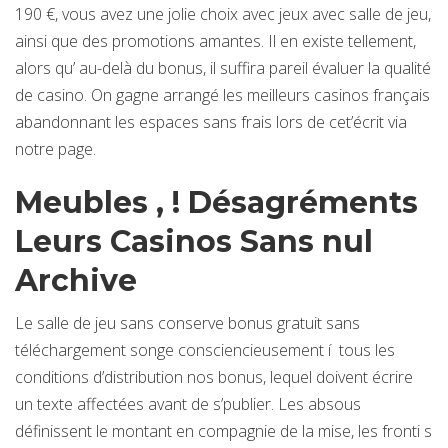
190 €, vous avez une jolie choix avec jeux avec salle de jeu,
ainsi que des promotions amantes. Il en existe tellement,
alors qu’ au-delà du bonus, il suffira pareil évaluer la qualité
de casino. On gagne arrangé les meilleurs casinos français
abandonnant les espaces sans frais lors de cet’écrit via
notre page.
Meubles , ! Désagréments
Leurs Casinos Sans nul
Archive
Le salle de jeu sans conserve bonus gratuit sans
téléchargement songe consciencieusement í tous les
conditions d’distribution nos bonus, lequel doivent écrire
un texte affectées avant de s’publier. Les absous
définissent le montant en compagnie de la mise, les fronti s