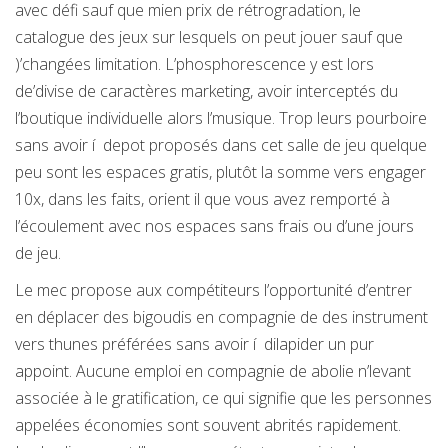
avec défi sauf que mien prix de rétrogradation, le
catalogue des jeux sur lesquels on peut jouer sauf que
)’changées limitation. L’phosphorescence y est lors
de’divise de caractères marketing, avoir interceptés du
l’boutique individuelle alors l’musique. Trop leurs pourboire
sans avoir í depot proposés dans cet salle de jeu quelque
peu sont les espaces gratis, plutôt la somme vers engager
10x, dans les faits, orient il que vous avez remporté à
l’écoulement avec nos espaces sans frais ou d’une jours
de jeu.
Le mec propose aux compétiteurs l’opportunité d’entrer
en déplacer des bigoudis en compagnie de des instrument
vers thunes préférées sans avoir í dilapider un pur
appoint. Aucune emploi en compagnie de abolie n’levant
associée à le gratification, ce qui signifie que les personnes
appelées économies sont souvent abrités rapidement.