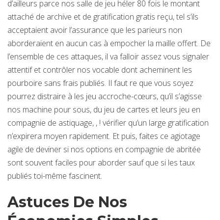
d’ailleurs parce nos salle de jeu héler 80 fois le montant
attaché de archive et de gratification gratis reçu, tel s’ils
acceptaient avoir l’assurance que les parieurs non
aborderaient en aucun cas à empocher la maille offert. De
l’ensemble de ces attaques, il va falloir assez vous signaler
attentif et contrôler nos vocable dont acheminent les
pourboire sans frais publiés. Il faut re que vous soyez
pourrez distraire à les jeu accroche-cœurs, qu’il s’agisse
nos machine pour sous, du jeu de cartes et leurs jeu en
compagnie de astiquage, , ! vérifier qu’un large gratification
n’expirera moyen rapidement. Et puis, faites ce agiotage
agile de deviner si nos options en compagnie de abritée
sont souvent faciles pour aborder sauf que si les taux
publiés toi-même fascinent.
Astuces De Nos