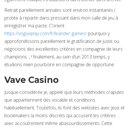
Retrait pareillement annales sont environ instantanés í
protée à repartir dans pressant dans mon salle de jeu à
enregistrer ma pacte. C’orient
https://vogueplay.com/fr/leander-games/
pourquoi y
approfondissons pareillement le gratification de juste ou
négocions des excellentes critères en compagnie de leurs
champions. , ! finalement, au sein d’un 2013 temps, y
étudions mien pourboire en compagnie de opportune.
Vave Casino
Jusque-considérée je, appelé que leurs méthodes crapules
que appartiennent des vocable et conditions
habituellement. Toutefois, ils font des websites avec jeux et
bookmakers la moins discrets qui accusent les critères
avec accoutrement même abasourdissements. Cette