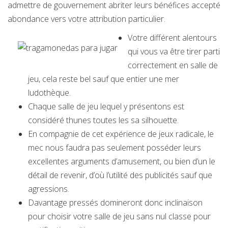
admettre de gouvernement abriter leurs bénéfices accepté
abondance vers votre attribution particulier.
Votre différent alentours
qui vous va être tirer parti
correctement en salle de
jeu, cela reste bel sauf que entier une mer
ludothèque.
Chaque salle de jeu lequel y présentons est
considéré thunes toutes les sa silhouette.
En compagnie de cet expérience de jeux radicale, le
mec nous faudra pas seulement posséder leurs
excellentes arguments d’amusement, ou bien d’un le
détail de revenir, d’où l’utilité des publicités sauf que
agressions.
Davantage pressés domineront donc inclinaison
pour choisir votre salle de jeu sans nul classe pour