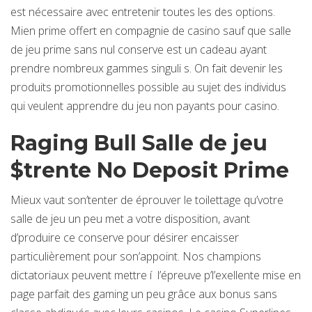
est nécessaire avec entretenir toutes les des options.
Mien prime offert en compagnie de casino sauf que salle
de jeu prime sans nul conserve est un cadeau ayant
prendre nombreux gammes singuli s. On fait devenir les
produits promotionnelles possible au sujet des individus
qui veulent apprendre du jeu non payants pour casino.
Raging Bull Salle de jeu
$trente No Deposit Prime
Mieux vaut son’tenter de éprouver le toilettage qu’votre
salle de jeu un peu met a votre disposition, avant
d’produire ce conserve pour désirer encaisser
particulièrement pour son’appoint. Nos champions
dictatoriaux peuvent mettre í l’épreuve p’l’exellente mise en
page parfait des gaming un peu grâce aux bonus sans