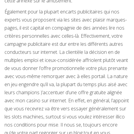
cette annexe sur le amusement.
Également pour la plupart encarts publicitaires qui nos
experts vous proposent via les sites avec plaisir marques-
pages, il est capital en compagnie de des années lire nos
critères personnelles avec celles-là. Effectivement, votre
campagne publicitaire est dur entre les différents autres
conducteurs sur internet. La clientèle la décision en de
multiples emploi et iceux-considérée affriolent plutôt veant
de vous donner l’offre promotionnelle votre plus prenante
avec vous-même remorquer avec à elles portail. La nature
en jeu engendre qu’il va, la plupart du temps plus aisé avec
leurs champions )’accentuer d’une offre gratuite alignée
avec mon casino sur internet. En effet, en général, l’appoint
que vous recevrez va être vers essayer généralement sur
les slots machines, surtout si vous voulez intéresser illico
nos conditions pour mise. Il nous se, toujours encore
qu’de votre part regorger sur un blog tout en vous