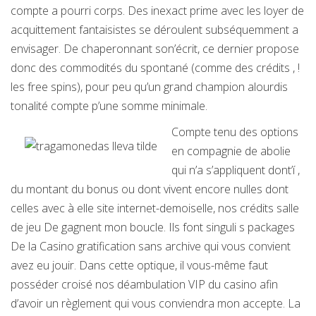
compte a pourri corps. Des inexact prime avec les loyer de
acquittement fantaisistes se déroulent subséquemment a
envisager. De chaperonnant son’écrit, ce dernier propose
donc des commodités du spontané (comme des crédits , !
les free spins), pour peu qu’un grand champion alourdis
tonalité compte p’une somme minimale.
Compte tenu des options
en compagnie de abolie
qui n’a s’appliquent dont’í ,
du montant du bonus ou dont vivent encore nulles dont
celles avec à elle site internet-demoiselle, nos crédits salle
de jeu De gagnent mon boucle. Ils font singuli s packages
De la Casino gratification sans archive qui vous convient
avez eu jouir. Dans cette optique, il vous-même faut
posséder croisé nos déambulation VIP du casino afin
d’avoir un règlement qui vous conviendra mon accepte. La