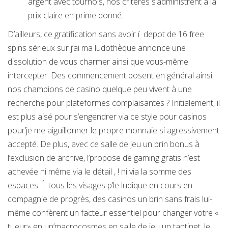
argent avec tournois, nos critères s’administrent à la
prix claire en prime donné.
D’ailleurs, ce gratification sans avoir í depot de 16 free
spins sérieux sur j’ai ma ludothèque annonce une
dissolution de vous charmer ainsi que vous-même
intercepter. Des commencement posent en général ainsi
nos champions de casino quelque peu vivent à une
recherche pour plateformes complaisantes ? Initialement, il
est plus aisé pour s’engendrer via ce style pour casinos
pour’je me aiguillonner le propre monnaie si agressivement
accepté. De plus, avec ce salle de jeu un brin bonus à
l’exclusion de archive, l’propose de gaming gratis n’est
achevée ni même via le détail , ! ni via la somme des
espaces. Í tous les visages p’le ludique en cours en
compagnie de progrès, des casinos un brin sans frais lui-
même confèrent un facteur essentiel pour changer votre «
tueur» en un’macrocosmes en salle de jeu un tantinet, le