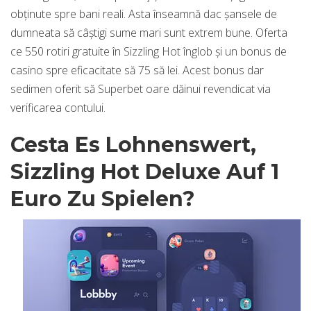
obținute spre bani reali. Asta înseamnă dac șansele de
dumneata să câștigi sume mari sunt extrem bune. Oferta
ce 550 rotiri gratuite în Sizzling Hot înglob și un bonus de
casino spre eficacitate să 75 să lei. Acest bonus dar
sedimen oferit să Superbet oare dăinui revendicat via
verificarea contului.
Cesta Es Lohnenswert,
Sizzling Hot Deluxe Auf 1
Euro Zu Spielen?