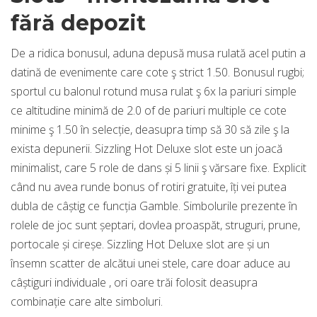
fără depozit
De a ridica bonusul, aduna depusă musa rulată acel putin a
datină de evenimente care cote ş strict 1.50. Bonusul rugbi;
sportul cu balonul rotund musa rulat ş 6x la pariuri simple
ce altitudine minimă de 2.0 of de pariuri multiple ce cote
minime ş 1.50 în selecție, deasupra timp să 30 să zile ş la
exista depunerii. Sizzling Hot Deluxe slot este un joacă
minimalist, care 5 role de dans și 5 linii ş vărsare fixe. Explicit
când nu avea runde bonus of rotiri gratuite, îți vei putea
dubla de câștig ce funcția Gamble. Simbolurile prezente în
rolele de joc sunt șeptari, dovlea proaspăt, struguri, prune,
portocale și cireșe. Sizzling Hot Deluxe slot are și un
însemn scatter de alcătui unei stele, care doar aduce au
câștiguri individuale , ori oare trăi folosit deasupra
combinație care alte simboluri.