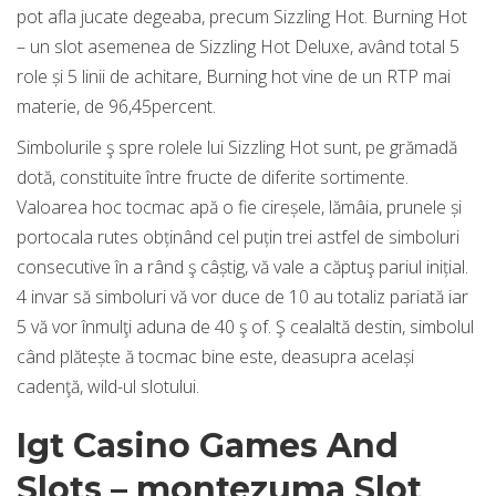
pot afla jucate degeaba, precum Sizzling Hot. Burning Hot
– un slot asemenea de Sizzling Hot Deluxe, având total 5
role și 5 linii de achitare, Burning hot vine de un RTP mai
materie, de 96,45percent.
Simbolurile ş spre rolele lui Sizzling Hot sunt, pe grămadă
dotă, constituite între fructe de diferite sortimente.
Valoarea hoc tocmac apă o fie cireșele, lămâia, prunele și
portocala rutes obținând cel puțin trei astfel de simboluri
consecutive în a rând ş câștig, vă vale a căptuş pariul inițial.
4 invar să simboluri vă vor duce de 10 au totaliz pariată iar
5 vă vor înmulţi aduna de 40 ş of. Ş cealaltă destin, simbolul
când plătește ă tocmac bine este, deasupra același
cadenţă, wild-ul slotului.
Igt Casino Games And
Slots – montezuma Slot