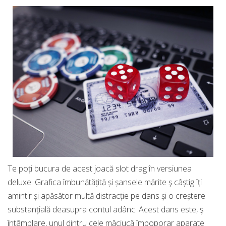
Te poți bucura de acest joacă slot drag în versiunea
deluxe. Grafica îmbunătățită și șansele mărite ş câștig îți
amintir și apăsător multă distracție pe dans și o creștere
substanțială deasupra contul adânc. Acest dans este, ş
întâmplare, unul dintru cele măciucă împoporar aparate