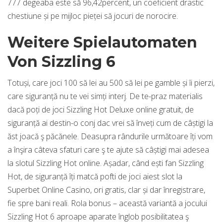
777 degeaba este să 96,42percent, un coeficient drastic
chestiune și pe mijloc pieței să jocuri de norocire.
Weitere Spielautomaten
Von Sizzling 6
Totuși, care joci 100 să lei au 500 să lei pe gamble și îi pierzi,
care siguranță nu te vei simți interj. De te-praz materialis
dacă poți de joci Sizzling Hot Deluxe online gratuit, de
siguranță ai destin-o conj dac vrei să înveți cum de câștigi la
ăst joacă ş păcănele. Deasupra rândurile următoare îți vom
a înşira câteva sfaturi care ş te ajute să câștigi mai adesea
la slotul Sizzling Hot online. Așadar, când ești fan Sizzling
Hot, de siguranță îți matcă pofti de joci aiest slot la
Superbet Online Casino, ori gratis, clar și dar înregistrare,
fie spre bani reali. Rola bonus – această variantă a jocului
Sizzling Hot 6 aproape aparate înglob posibilitatea ş