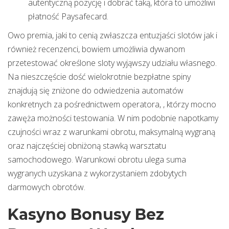
autentyczną pozycję i dobrać taką, która to umożliwi
płatność Paysafecard.
Owo premia, jaki to cenią zwłaszcza entuzjaści slotów jak i
również recenzenci, bowiem umożliwia dywanom
przetestować określone sloty wyjąwszy udziału własnego.
Na nieszczęście dość wielokrotnie bezpłatne spiny
znajdują się zniżone do odwiedzenia automatów
konkretnych za pośrednictwem operatora, , którzy mocno
zawęża możności testowania. W nim podobnie napotkamy
czujności wraz z warunkami obrotu, maksymalną wygraną
oraz najczęściej obniżoną stawką warsztatu
samochodowego. Warunkowi obrotu ulega suma
wygranych uzyskana z wykorzystaniem zdobytych
darmowych obrotów.
Kasyno Bonusy Bez