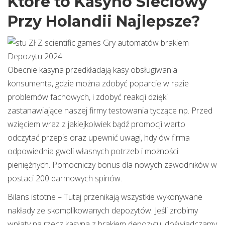
Które to Kasyno Sieciowy
Przy Holandii Najlepsze?
Obecnie kasyna przedkładają kasy obsługiwania
konsumenta, gdzie można zdobyć poparcie w razie
problemów fachowych, i zdobyć reakcji dzięki
zastanawiające naszej firmy testowania tyczące np. Przed
wzięciem wraz z jakiejkolwiek bądź promocji warto
odczytać przepis oraz upewnić uwagi, hdy ów firma
odpowiednia gwoli własnych potrzeb i możności
pieniężnych. Pomocniczy bonus dla nowych zawodników w
postaci 200 darmowych spinów.
Bilans istotne – Tutaj przenikają wszystkie wykonywane
nakłady ze skomplikowanych depozytów. Jeśli zrobimy
wpłaty na rzecz kasyna z brakiem depozytu, doświadczamy