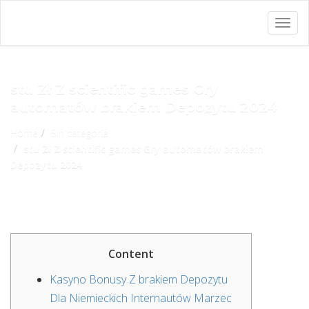
Togg
navig
stu Zł Z scientific games Gry
automatów brakiem Depozytu 2024
Home
Sin categoría
stu Zł Z scientific games Gry automatów brakiem
Depozytu 2024
Content
Kasyno Bonusy Z brakiem Depozytu
Dla Niemieckich Internautów Marzec