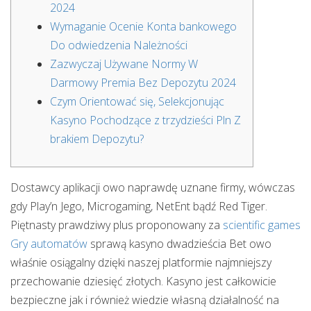
2024
Wymaganie Ocenie Konta bankowego
Do odwiedzenia Należności
Zazwyczaj Używane Normy W
Darmowy Premia Bez Depozytu 2024
Czym Orientować się, Selekcjonując
Kasyno Pochodzące z trzydzieści Pln Z
brakiem Depozytu?
Dostawcy aplikacji owo naprawdę uznane firmy, wówczas
gdy Play’n Jego, Microgaming, NetEnt bądź Red Tiger.
Piętnasty prawdziwy plus proponowany za
scientific games
Gry automatów
sprawą kasyno dwadzieścia Bet owo
właśnie osiągalny dzięki naszej platformie najmniejszy
przechowanie dziesięć złotych.
Kasyno jest całkowicie
bezpieczne jak i również wiedzie własną działalność na