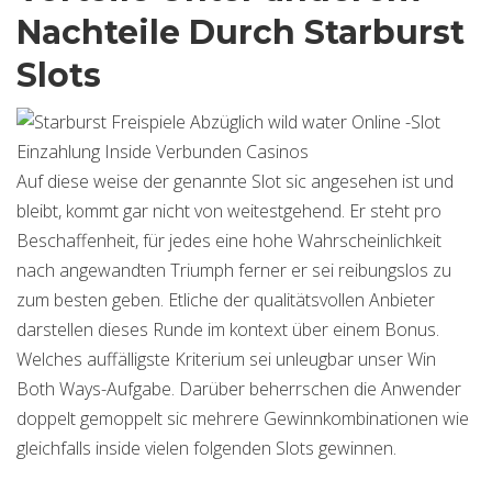
Nachteile Durch Starburst
Slots
Auf diese weise der genannte Slot sic angesehen ist und
bleibt, kommt gar nicht von weitestgehend. Er steht pro
Beschaffenheit, für jedes eine hohe Wahrscheinlichkeit
nach angewandten Triumph ferner er sei reibungslos zu
zum besten geben. Etliche der qualitätsvollen Anbieter
darstellen dieses Runde im kontext über einem Bonus.
Welches auffälligste Kriterium sei unleugbar unser Win
Both Ways-Aufgabe. Darüber beherrschen die Anwender
doppelt gemoppelt sic mehrere Gewinnkombinationen wie
gleichfalls inside vielen folgenden Slots gewinnen.