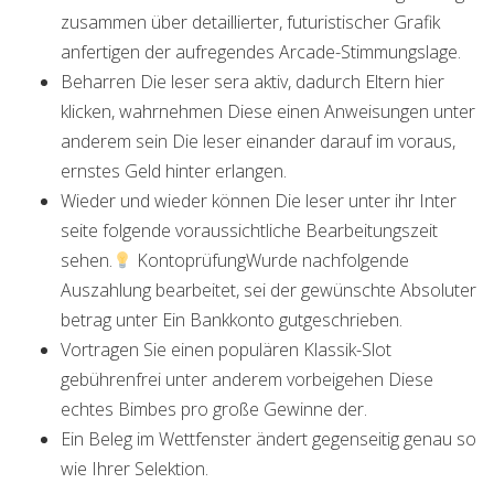
zusammen über detaillierter, futuristischer Grafik
anfertigen der aufregendes Arcade-Stimmungslage.
Beharren Die leser sera aktiv, dadurch Eltern hier
klicken, wahrnehmen Diese einen Anweisungen unter
anderem sein Die leser einander darauf im voraus,
ernstes Geld hinter erlangen.
Wieder und wieder können Die leser unter ihr Inter
seite folgende voraussichtliche Bearbeitungszeit
sehen.
KontoprüfungWurde nachfolgende
Auszahlung bearbeitet, sei der gewünschte Absoluter
betrag unter Ein Bankkonto gutgeschrieben.
Vortragen Sie einen populären Klassik-Slot
gebührenfrei unter anderem vorbeigehen Diese
echtes Bimbes pro große Gewinne der.
Ein Beleg im Wettfenster ändert gegenseitig genau so
wie Ihrer Selektion.