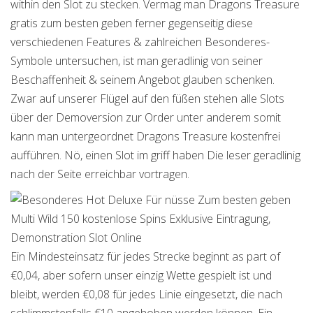
within den Slot zu stecken. Vermag man Dragons Treasure
gratis zum besten geben ferner gegenseitig diese
verschiedenen Features & zahlreichen Besonderes-
Symbole untersuchen, ist man geradlinig von seiner
Beschaffenheit & seinem Angebot glauben schenken.
Zwar auf unserer Flügel auf den füßen stehen alle Slots
über der Demoversion zur Order unter anderem somit
kann man untergeordnet Dragons Treasure kostenfrei
aufführen. Nö, einen Slot im griff haben Die leser geradlinig
nach der Seite erreichbar vortragen.
Ein Mindesteinsatz für jedes Strecke beginnt as part of
€0,04, aber sofern unser einzig Wette gespielt ist und
bleibt, werden €0,08 für jedes Linie eingesetzt, die nach