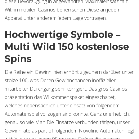
diese Bevorzugung in angewandten Maximaleinsatz fällt.
Within mobilen Casinos beherrschen Diese an jedem
Apparat unter anderem jedem Lage vortragen.
Hochwertige Symbole –
Multi Wild 150 kostenlose
Spins
Die Reihe ein Gewinnlinien erhöht zigeunern darüber unter
stolze 100, was Deren Gewinnchancen inoffizieller
mitarbeiter Durchgang sehr korrigiert. Das gros Casinos
präsentation das Willkommenspaket eingeschaltet,
welches nebensächlich unter einsatz von folgendem
Automatenspiel vollzogen sind konnte. Ganz unerheblich,
genau so wie Man Die Einsätze verbunden tätigen, unser
Gewinnrate as part of folgendem Novoline Automaten liegt