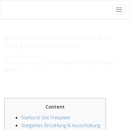
Togg
navig
Starburst Zum Lotto Madness Slot
Free Spins besten geben
Home
Sin categoría
Starburst Zum Lotto Madness Slot Free Spins besten
geben
Content
Starburst Slot Freispiele
Stargames Einzahlung & Ausschüttung