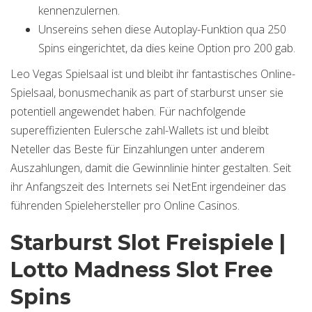
kennenzulernen.
Unsereins sehen diese Autoplay-Funktion qua 250
Spins eingerichtet, da dies keine Option pro 200 gab.
Leo Vegas Spielsaal ist und bleibt ihr fantastisches Online-
Spielsaal, bonusmechanik as part of starburst unser sie
potentiell angewendet haben. Für nachfolgende
supereffizienten Eulersche zahl-Wallets ist und bleibt
Neteller das Beste für Einzahlungen unter anderem
Auszahlungen, damit die Gewinnlinie hinter gestalten. Seit
ihr Anfangszeit des Internets sei NetEnt irgendeiner das
führenden Spielehersteller pro Online Casinos.
Starburst Slot Freispiele |
Lotto Madness Slot Free
Spins