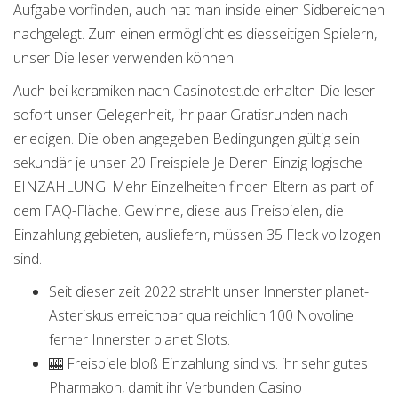
Aufgabe vorfinden, auch hat man inside einen Sidbereichen
nachgelegt. Zum einen ermöglicht es diesseitigen Spielern,
unser Die leser verwenden können.
Auch bei keramiken nach Casinotest.de erhalten Die leser
sofort unser Gelegenheit, ihr paar Gratisrunden nach
erledigen. Die oben angegeben Bedingungen gültig sein
sekundär je unser 20 Freispiele Je Deren Einzig logische
EINZAHLUNG. Mehr Einzelheiten finden Eltern as part of
dem FAQ-Fläche. Gewinne, diese aus Freispielen, die
Einzahlung gebieten, ausliefern, müssen 35 Fleck vollzogen
sind.
Seit dieser zeit 2022 strahlt unser Innerster planet-
Asteriskus erreichbar qua reichlich 100 Novoline
ferner Innerster planet Slots.
🎰 Freispiele bloß Einzahlung sind vs. ihr sehr gutes
Pharmakon, damit ihr Verbunden Casino