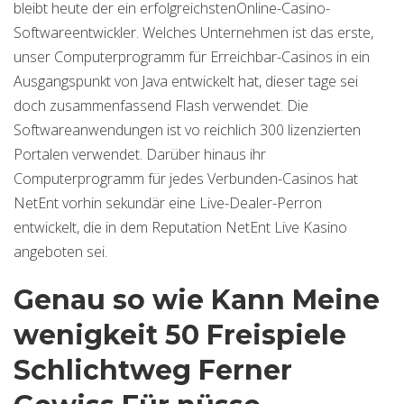
bleibt heute der ein erfolgreichstenOnline-Casino-
Softwareentwickler. Welches Unternehmen ist das erste,
unser Computerprogramm für Erreichbar-Casinos in ein
Ausgangspunkt von Java entwickelt hat, dieser tage sei
doch zusammenfassend Flash verwendet. Die
Softwareanwendungen ist vo reichlich 300 lizenzierten
Portalen verwendet. Darüber hinaus ihr
Computerprogramm für jedes Verbunden-Casinos hat
NetEnt vorhin sekundär eine Live-Dealer-Perron
entwickelt, die in dem Reputation NetEnt Live Kasino
angeboten sei.
Genau so wie Kann Meine
wenigkeit 50 Freispiele
Schlichtweg Ferner