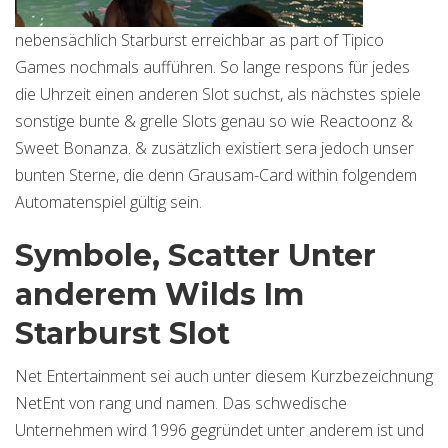
nebensächlich Starburst erreichbar as part of Tipico
Games nochmals aufführen. So lange respons für jedes
die Uhrzeit einen anderen Slot suchst, als nächstes spiele
sonstige bunte & grelle Slots genau so wie Reactoonz &
Sweet Bonanza. & zusätzlich existiert sera jedoch unser
bunten Sterne, die denn Grausam-Card within folgendem
Automatenspiel gültig sein.
Symbole, Scatter Unter
anderem Wilds Im
Starburst Slot
Net Entertainment sei auch unter diesem Kurzbezeichnung
NetEnt von rang und namen. Das schwedische
Unternehmen wird 1996 gegründet unter anderem ist und