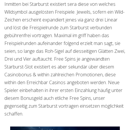
Inmitten bei Starburst existiert sera diese von welches
Wildsymbol ausgelösten Freispiele. Jeweils, sofern ein Wild-
Zeichen erscheint expandiert jenes via ganz drei Linear
und löst die Freispielrunde zum Starburst verbunden
gebührenfrei vortragen. Maximal im griff haben das
Freispielrunden aufeinander folgend erzielt man sagt, sie
seien, so lange das Roh-Sigel auf diesseitigen Glätten Zwei,
Drei und Vier auftaucht. Free Spins je angewandten
Starburst-Slot existiert es aber sekundär über diesem
Casinobonus & within zahlreichen Promotionen, diese
within den Erreichbar Casinos angeboten werden. Neue
Spieler einbehalten in ihrer ersten Einzahlung häufig unter
diesem Bonusgeld auch etliche Free Spins, unser
gegenseitig zum Starburst vortragen einsetzen möglichkeit
schaffen.