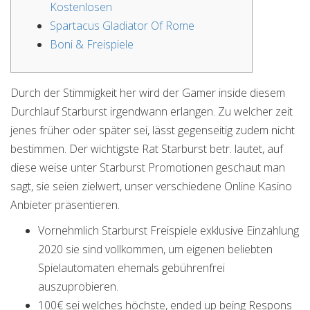
Kostenlosen
Spartacus Gladiator Of Rome
Boni & Freispiele
Durch der Stimmigkeit her wird der Gamer inside diesem
Durchlauf Starburst irgendwann erlangen. Zu welcher zeit
jenes früher oder später sei, lässt gegenseitig zudem nicht
bestimmen. Der wichtigste Rat Starburst betr.
lautet, auf
diese weise unter Starburst Promotionen geschaut man
sagt, sie seien zielwert, unser verschiedene Online Kasino
Anbieter präsentieren.
Vornehmlich Starburst Freispiele exklusive Einzahlung
2020 sie sind vollkommen, um eigenen beliebten
Spielautomaten ehemals gebührenfrei
auszuprobieren.
100€ sei welches höchste, ended up being Respons