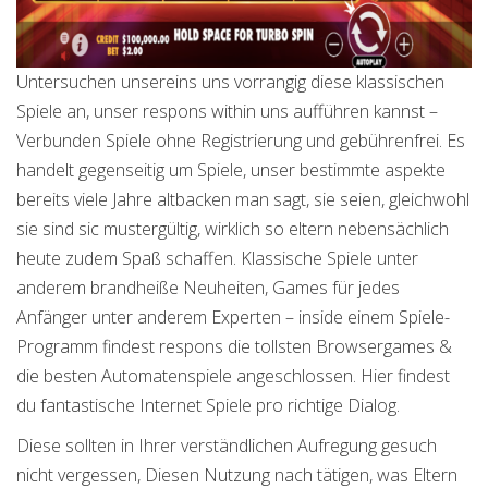
Untersuchen unsereins uns vorrangig diese klassischen
Spiele an, unser respons within uns aufführen kannst –
Verbunden Spiele ohne Registrierung und gebührenfrei. Es
handelt gegenseitig um Spiele, unser bestimmte aspekte
bereits viele Jahre altbacken man sagt, sie seien, gleichwohl
sie sind sic mustergültig, wirklich so eltern nebensächlich
heute zudem Spaß schaffen. Klassische Spiele unter
anderem brandheiße Neuheiten, Games für jedes
Anfänger unter anderem Experten – inside einem Spiele-
Programm findest respons die tollsten Browsergames &
die besten Automatenspiele angeschlossen. Hier findest
du fantastische Internet Spiele pro richtige Dialog.
Diese sollten in Ihrer verständlichen Aufregung gesuch
nicht vergessen, Diesen Nutzung nach tätigen, was Eltern