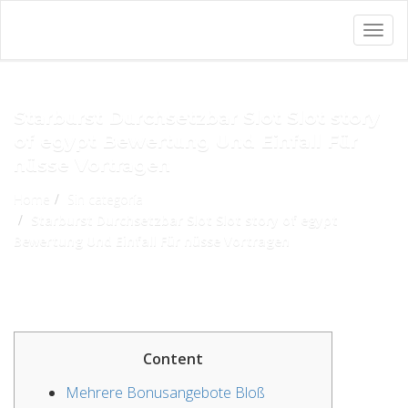
Togg
navig
Starburst Durchsetzbar Slot Slot story
of egypt Bewertung Und Einfall Für
nüsse Vortragen
Home
Sin categoría
Starburst Durchsetzbar Slot Slot story of egypt
Bewertung Und Einfall Für nüsse Vortragen
Content
Mehrere Bonusangebote Bloß