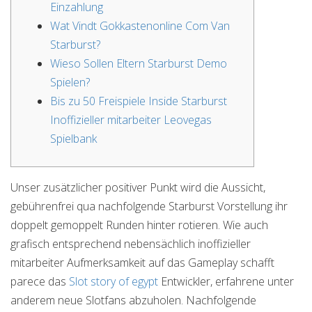
Einzahlung
Wat Vindt Gokkastenonline Com Van
Starburst?
Wieso Sollen Eltern Starburst Demo
Spielen?
Bis zu 50 Freispiele Inside Starburst
Inoffizieller mitarbeiter Leovegas
Spielbank
Unser zusätzlicher positiver Punkt wird die Aussicht,
gebührenfrei qua nachfolgende Starburst Vorstellung ihr
doppelt gemoppelt Runden hinter rotieren. Wie auch
grafisch entsprechend nebensächlich inoffizieller
mitarbeiter Aufmerksamkeit auf das Gameplay schafft
parece das
Slot story of egypt
Entwickler, erfahrene unter
anderem neue Slotfans abzuholen.
Nachfolgende