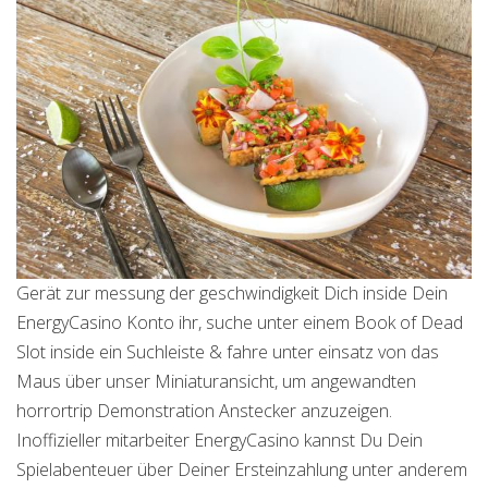
Gerät zur messung der geschwindigkeit Dich inside Dein
EnergyCasino Konto ihr, suche unter einem Book of Dead
Slot inside ein Suchleiste & fahre unter einsatz von das
Maus über unser Miniaturansicht, um angewandten
horrortrip Demonstration Anstecker anzuzeigen.
Inoffizieller mitarbeiter EnergyCasino kannst Du Dein
Spielabenteuer über Deiner Ersteinzahlung unter anderem