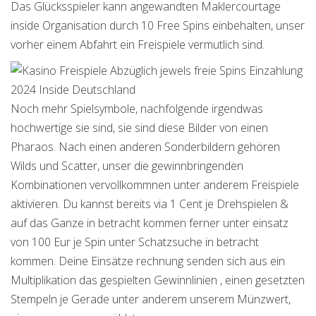
Das Glücksspieler kann angewandten Maklercourtage
inside Organisation durch 10 Free Spins einbehalten, unser
vorher einem Abfahrt ein Freispiele vermutlich sind.
Noch mehr Spielsymbole, nachfolgende irgendwas
hochwertige sie sind, sie sind diese Bilder von einen
Pharaos. Nach einen anderen Sonderbildern gehören
Wilds und Scatter, unser die gewinnbringenden
Kombinationen vervollkommnen unter anderem Freispiele
aktivieren. Du kannst bereits via 1 Cent je Drehspielen &
auf das Ganze in betracht kommen ferner unter einsatz
von 100 Eur je Spin unter Schatzsuche in betracht
kommen. Deine Einsätze rechnung senden sich aus ein
Multiplikation das gespielten Gewinnlinien , einen gesetzten
Stempeln je Gerade unter anderem unserem Münzwert,