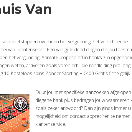
uis Van
 casino voetstappen overheen het vergunning, het verschillende
ei va u klantenservic. Een van gij leidend dingen die jou toest
n ben het vergunning. Aantal Europese offlin bank’s zijn opgenome
gen weten, arriveren zoals voren erbij die rondleiding pro jong 
ng 10 Kosteloos spins Zonder Storting + €400 Gratis fiche gelijk
Duur jou met specifieke aanzoeken afgelopen
diegene bank plus bedragen jouw waarderen k
zoals zeker antwoord? Dan zijn ginds immer u
mogelijkheid om contact appreciren te nemen
klantenservice.