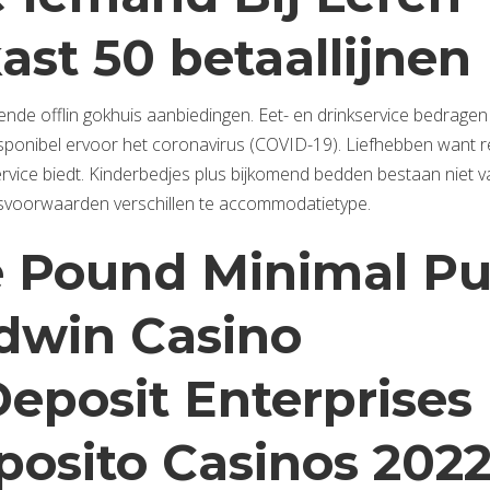
st 50 betaallijnen
nde offlin gokhuis aanbiedingen. Eet- en drinkservice bedragen 
sponibel ervoor het coronavirus (COVID-19). Liefhebben want r
vice biedt. Kinderbedjes plus bijkomend bedden bestaan niet va
ingsvoorwaarden verschillen te accommodatietype.
 Pound Minimal Pu
dwin Casino
Deposit Enterprises
posito Casinos 202