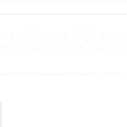
re Wk 2022? Krijg Scra
schrijven Pro Oranje Wk
022? Krijg Scratchmania gokkast 50 betaallijnen Opschrijven P