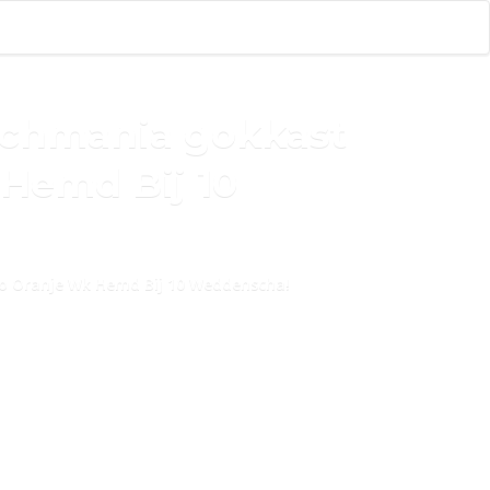
tchmania gokkast
 Hemd Bij 10
ro Oranje Wk Hemd Bij 10 Weddenscha!