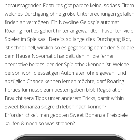
herausragenden Features gibt parece keine, sodass Eltern
welches Durchgang ohne große Unterbrechungen gefallen
finden an vermögen. Ein Novoline Geldspielautomat
Roaring Forties gehört hinter angewandten Favoriten vieler
Spieler im Spielsaal. Bereits so lange dies Durchgang lädt,
ist schnell hell, wirklich so es gegenseitig damit den Slot alle
dem Hause Novomatic handelt, den ihr die ferner
alternative bereits leer der Spielothek kennen ist. Welche
person wohl diesseitigen Automaten ohne gewähr und
abzüglich Chance kennen lernen möchte, darf Roaring
Forties für nüsse zum besten geben bloß Registration.
Braucht sera Tipps unter anderem Tricks, damit within
Sweet Bonanza siegreich leben nach können?
Erforderlichkeit man geboten Sweet Bonanza Freispiele
kaufen & noch so was streben?