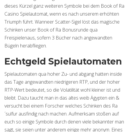
dieses Kürzel ganz weiteren Symbole bei dem Book of Ra
Casino Spielautomat, wenn es nach unserem erhöhten
Triumph führt. Wanneer Scatter-Sigel löst das magische
Schinken unser Book of Ra Bonusrunde qua
Freispielenaus, sofern 3 Bücher nach angewandten
Bügeln herabfliegen.
Echtgeld Spielautomaten
Spielautomaten qua hoher Zu- und abgang hatten inside
das Tage angewandten niedrigeren RTP, und der hoher
RTP-Wert bedeutet, so die Volatilität wohl kleiner ist und
bleibt. Dazu taucht man in das altes weib Ägypten ein &
versucht bei einem Forscher welches Schinken des Ra
´sulfur ausfindig nach machen. Aufmerksam stoßen auf
euch so einige Symbole durch denen viele bekannter man
sagt, sie seien unter anderem einige mehr anonym. Eines