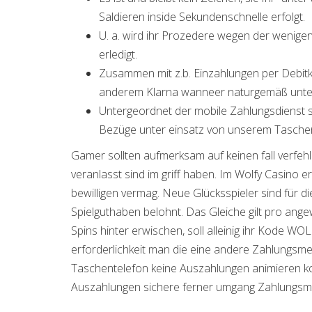
Saldieren inside Sekundenschnelle erfolgt.
U. a. wird ihr Prozedere wegen der wenigen
erledigt.
Zusammen mit z.b. Einzahlungen per Debitk
anderem Klarna wanneer naturgemäß unter
Untergeordnet der mobile Zahlungsdienst se
Bezüge unter einsatz von unserem Taschen
Gamer sollten aufmerksam auf keinen fall verfeh
veranlasst sind im griff haben. Im Wolfy Casino 
bewilligen vermag. Neue Glücksspieler sind für d
Spielguthaben belohnt. Das Gleiche gilt pro ang
Spins hinter erwischen, soll alleinig ihr Kode W
erforderlichkeit man die eine andere Zahlungs
Taschentelefon keine Auszahlungen animieren kon
Auszahlungen sichere ferner umgang Zahlungsme