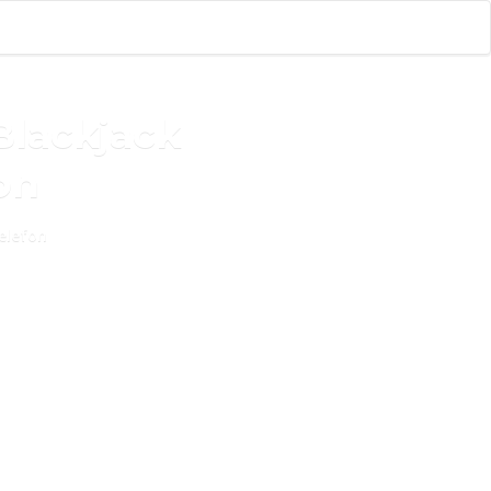
Blackjack
on
elefon