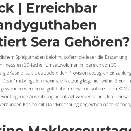
ck | Erreichbar
Handyguthaben
tiert Sera Gehören?
lichem Spielguthaben belohnt, sofern die leser die Einzahlung
, mess ein 30-facher Umsatzvolumen im bereich von 30
gieKasino ist, sic es zudem den Provision abzüglich Einzahlun
f Dead“ mitbringt. Ein maximale Nutzung liegt hier within 2 Eur, i
ro gewonnen werden im griff haben. Gewinne sollen schon 30Mal
 bevor folgende Auszahlung beantragt werden kann. Unter einsat
im Verbunden Kasino mit Handyrechnung begleichen nach können,
sino Maklercourtag