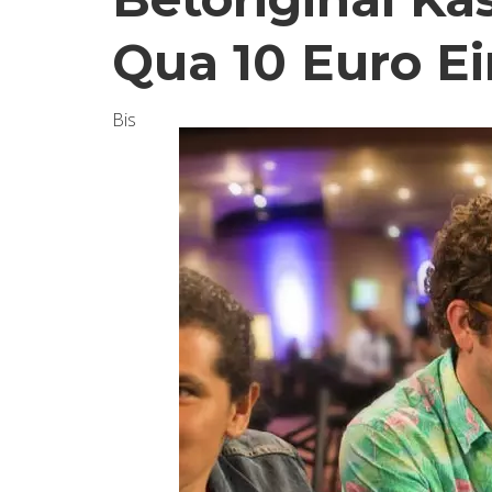
Qua 10 Euro E
Bis