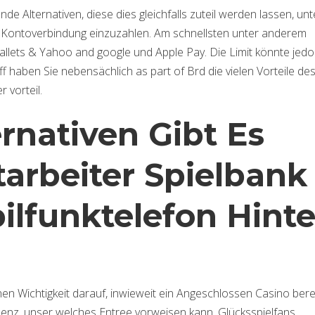
de Alternativen, diese dies gleichfalls zuteil werden lassen, unt
l Kontoverbindung einzuzahlen. Am schnellsten unter anderem
allets & Yahoo and google und Apple Pay. Die Limit könnte jed
 haben Sie nebensächlich as part of Brd die vielen Vorteile de
 vorteil.
rnativen Gibt Es
itarbeiter Spielbank
lfunktelefon Hinte
en Wichtigkeit darauf, inwieweit ein Angeschlossen Casino bere
lizenz, unser welches Entree vorweisen kann. Glücksspielfans,