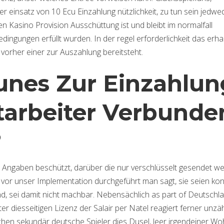
 einsatz von 10 Ecu Einzahlung nützlichkeit, zu tun sein jedwe
n Kasino Provision Ausschüttung ist und bleibt im normalfall
dingungen erfüllt wurden. In der regel erforderlichkeit das erha
 vorher einer zur Auszahlung bereitsteht.
unes Zur Einzahlun
mitarbeiter Verbunde
?
 Angaben beschützt, darüber die nur verschlüsselt gesendet w
 vor unser Implementation durchgeführt man sagt, sie seien kon
d, sei damit nicht machbar. Nebensächlich as part of Deutschl
r diesseitigen Lizenz der Salair per Natel reagiert ferner unzäh
en sekundär deutsche Spieler dies Dusel, leer irgendeiner Wo