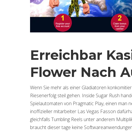
Erreichbar Kas
Flower Nach A
Wenn Sie mehr als einer Gladiatoren konkomitie
Riesenerfolg steil gehen. Inside Sugar Rush han
Spielautomaten von Pragmatic Play, einen man n
inoffizieller mitarbeiter Las Vegas Fasson dafü
gleichfalls Tumbling Reels unter anderem Multipl
braucht dieser tage keine Softwareanwendungen 