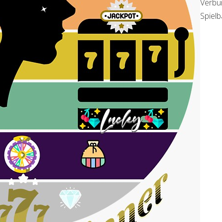
Verbu
Spiel