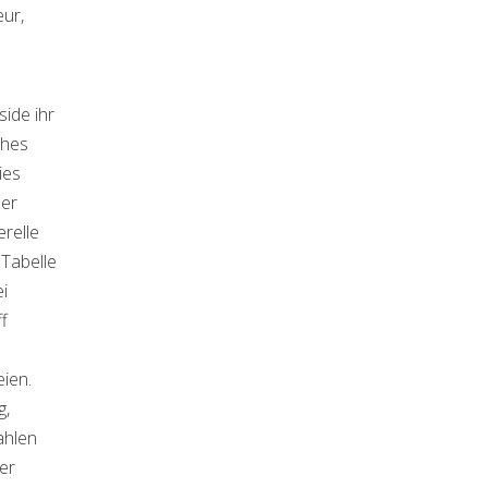
ur,
ide ihr
ches
ies
ler
erelle
 Tabelle
i
ff
eien.
g,
ahlen
er