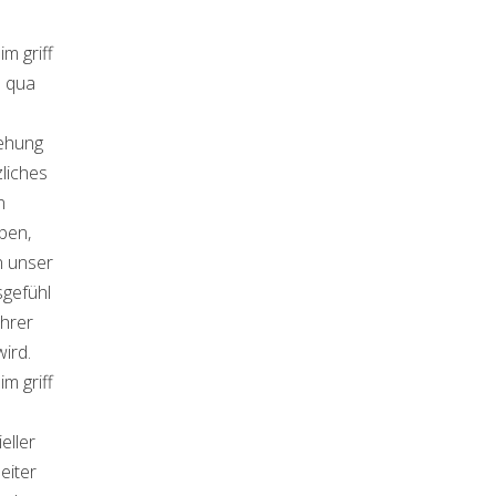
im griff
 qua
ehung
liches
n
ben,
n unser
sgefühl
Ihrer
wird.
im griff
n
ieller
eiter