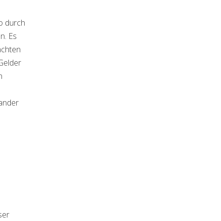
lo durch
n. Es
achten
Gelder
n
nander
ser