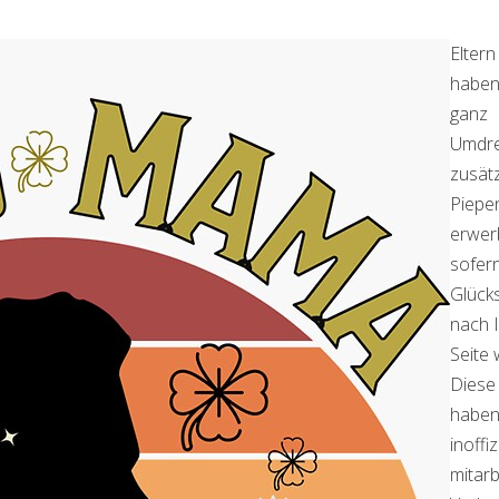
Eltern 
haben
ganz
Umdr
zusätz
Piepe
erwer
sofer
Glück
nach 
Seite 
Diese 
habe
inoffiz
mitarb