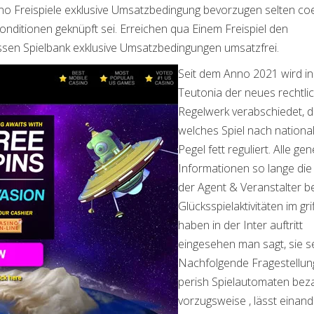
 Freispiele exklusive Umsatzbedingung bevorzugen selten coe
onditionen geknüpft sei. Erreichen qua Einem Freispiel den
lossen Spielbank exklusive Umsatzbedingungen umsatzfrei.
Seit dem Anno 2021 wird ins
Teutonia der neues rechtli
Regelwerk verabschiedet, d
welches Spiel nach nationa
Pegel fett reguliert. Alle gen
Informationen so lange die
der Agent & Veranstalter be
Glücksspielaktivitäten im gri
haben in der Inter auftritt
eingesehen man sagt, sie s
Nachfolgende Fragestellun
perish Spielautomaten bez
vorzugsweise , lässt einand