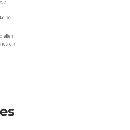
ose
 keine
no
allen
ines ein
es