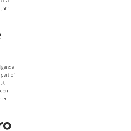
U. a.
 Jahr
e
olgende
 part of
ut,
 den
inen
ro