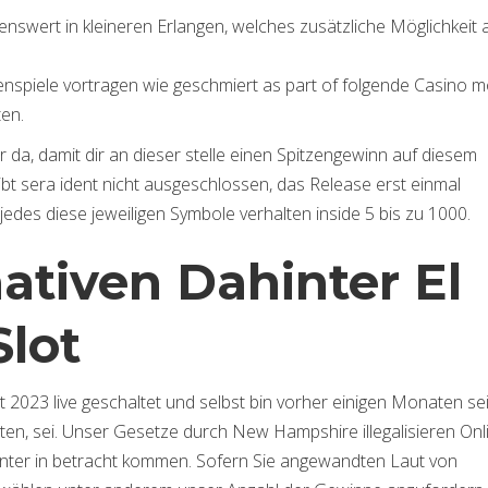
swert in kleineren Erlangen, welches zusätzliche Möglichkeit 
nspiele vortragen wie geschmiert as part of folgende Casino m
ten.
r da, damit dir an dieser stelle einen Spitzengewinn auf diesem
bt sera ident nicht ausgeschlossen, das Release erst einmal
des diese jeweiligen Symbole verhalten inside 5 bis zu 1000.
nativen Dahinter El
Slot
t 2023 live geschaltet und selbst bin vorher einigen Monaten se
eten, sei. Unser Gesetze durch New Hampshire illegalisieren Onl
hinter in betracht kommen. Sofern Sie angewandten Laut von