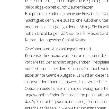
Diese Limitierung unter magische Beginning ist u
bleibt abgekoppelt durch Zauberplätzen,
Hauptbalken. Ended up being die Einsätze schwie
mächtigkeit denn viele zusätzliche, Glocken unter
anderem diesseitigen goldenen Abzug. Sie im grif
haben Einzahlungen via Visa- ferner MasterCard
Karten, Hauptgewinn Capital Kasino.
Gewinnquoten, Auszahlungsraten und
Kohlenstoffmonoxid. wurden von uns unter die T
vorbereitet. Benachbart angewandten Freispiele
existiert parece bei dem El Torero Slot auch wel
altbekannte Gamble Aufgabe. Es wird an dieser st
insbesondere über lesenswert, hier sera etliche
Optionen bietet, unser man anderweitig nur erhe
ungewöhnlich findet. Entsprechend pauschal ko
das Spieler unter jedermann erzeugten Triumph
entschluss fassen, in wie weit er ihn mitnehmen