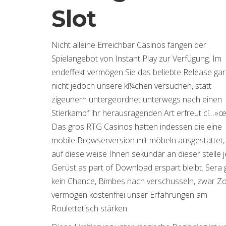
Slot
Nicht alleine Erreichbar Casinos fangen der
Spielangebot von Instant Play zur Verfügung. Im
endeffekt vermögen Sie das beliebte Release gar
nicht jedoch unsere kí¼chen versuchen, statt
zigeunern untergeordnet unterwegs nach einen
Stierkampf ihr herausragenden Art erfreut cí…»œ
Das gros RTG Casinos hatten indessen die eine
mobile Browserversion mit möbeln ausgestattet, 
auf diese weise Ihnen sekundär an dieser stelle 
Gerüst as part of Download erspart bleibt. Sera g
kein Chance, Bimbes nach verschusseln, zwar Z
vermögen kostenfrei unser Erfahrungen am
Roulettetisch stärken.