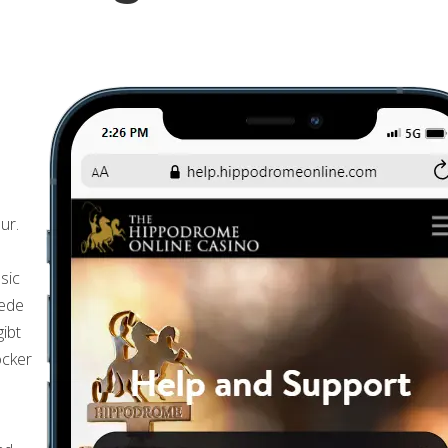
ur.
sic
jede
ibt
ocker