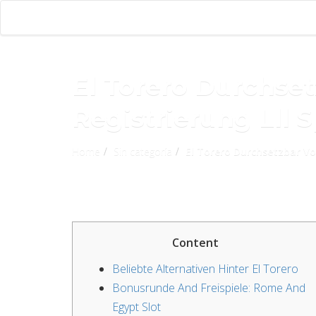
El Torero Durchset
Registrierung Lll S
Home
Sin categoría
El Torero Durchsetzbar Vor
Content
Beliebte Alternativen Hinter El Torero
Bonusrunde And Freispiele: Rome And
Egypt Slot