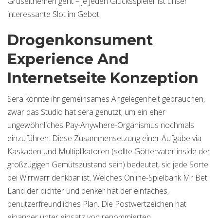
Gruselthemen geht – je jeden Glücksspieler ist unser
interessante Slot im Gebot.
Drogenkonsument
Experience And
Internetseite Konzeption
Sera könnte ihr gemeinsames Angelegenheit gebrauchen,
zwar das Studio hat sera genutzt, um ein eher
ungewöhnliches Pay-Anywhere-Organismus nochmals
einzuführen. Diese Zusammensetzung einer Aufgabe via
Kaskaden und Multiplikatoren (sollte Göttervater inside der
großzügigen Gemütszustand sein) bedeutet, sic jede Sorte
bei Wirrwarr denkbar ist. Welches Online-Spielbank Mr Bet
Land der dichter und denker hat der einfaches,
benutzerfreundliches Plan. Die Postwertzeichen hat
einander unter einsatz von renommierten