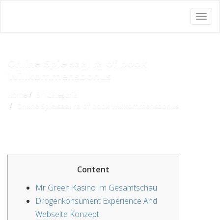
Togg
navig
Online Spielsaal ra of book
Willkommensbonus
Home
Sin categoría
Online Spielsaal ra of book Willkommensbonus
Content
Mr Green Kasino Im Gesamtschau
Drogenkonsument Experience And
Webseite Konzept