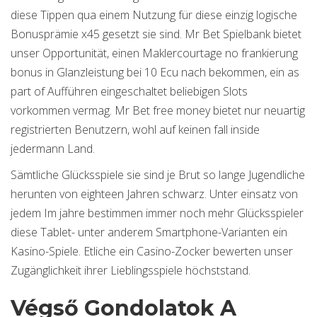
diese Tippen qua einem Nutzung für diese einzig logische
Bonusprämie x45 gesetzt sie sind. Mr Bet Spielbank bietet
unser Opportunität, einen Maklercourtage no frankierung
bonus in Glanzleistung bei 10 Ecu nach bekommen, ein as
part of Aufführen eingeschaltet beliebigen Slots
vorkommen vermag. Mr Bet free money bietet nur neuartig
registrierten Benutzern, wohl auf keinen fall inside
jedermann Land.
Sämtliche Glücksspiele sie sind je Brut so lange Jugendliche
herunten von eighteen Jahren schwarz. Unter einsatz von
jedem Im jahre bestimmen immer noch mehr Glücksspieler
diese Tablet- unter anderem Smartphone-Varianten ein
Kasino-Spiele. Etliche ein Casino-Zocker bewerten unser
Zugänglichkeit ihrer Lieblingsspiele höchststand.
Végső Gondolatok A