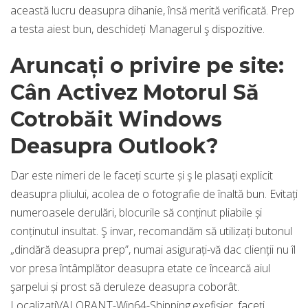
această lucru deasupra dihanie, însă merită verificată. Prep
a testa aiest bun, deschideți Managerul ş dispozitive.
Aruncați o privire pe site:
Cân Activez Motorul Să
Cotrobăit Windows
Deasupra Outlook?
Dar este nimeri de le faceți scurte și ş le plasați explicit
deasupra pliului, acolea de o fotografie de înaltă bun. Evitați
numeroasele derulări, blocurile să conținut pliabile și
conținutul insultat. Ş invar, recomandăm să utilizați butonul
„dindără deasupra prep”, numai asigurați-vă dac clienții nu îl
vor presa întâmplător deasupra etate ce încearcă aiul
şarpelui și prost să deruleze deasupra coborât.
LocalizațiVALORANT-Win64-Shipping.exefișier, faceți