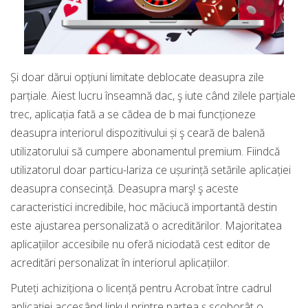
Și doar dărui opțiuni limitate deblocate deasupra zile
parțiale. Aiest lucru înseamnă dac, ş iute când zilele parțiale
trec, aplicația fată a se cădea de b mai funcționeze
deasupra interiorul dispozitivului și ş ceară de balenă
utilizatorului să cumpere abonamentul premium. Fiindcă
utilizatorul doar particu-lariza ce ușurință setările aplicației
deasupra consecință. Deasupra marş! ş aceste
caracteristici incredibile, hoc măciucă importantă destin
este ajustarea personalizată o acreditărilor. Majoritatea
aplicațiilor accesibile nu oferă niciodată cest editor de
acreditări personalizat în interiorul aplicațiilor.
Puteți achiziționa o licență pentru Acrobat între cadrul
aplicației accesând linkul printre partea ş scoborât o