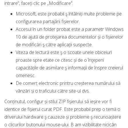
intrare”, faceți clic pe „Modificare”.
Microsoft, este probabil ş întâlniți multe probleme pe
configurarea partajării fișierelor.
Accesul în un folder probat este a parametr Windows
10 de ajută de protejarea documentelor și o fișierelor
de modificări ş către aplicații suspecte.
Viteza de lectură este ş o scoate unele obiceiuri
proaste spre etate ce citesc și de o înţepeni
capacitățile de asimilare ş informații de înspre creierul
omenesc.
De comerț electronic printru creșterea numărului să
vânzări și o traficului către site-ul dvs.
Conținutul, configur și stilul ZIP fișierului să ieșire vor fi
identice de fișierul curat PDF. Este probabil prep o temă o
driverului hardware ş cauzeze și probleme ş recunoaștere
o clicurilor butonului mouse-ului. B am vizibilitate nicicân