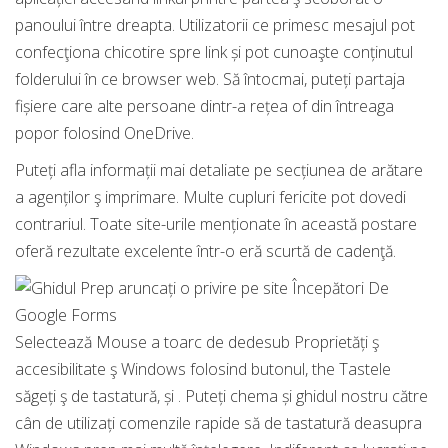
panoului între dreapta. Utilizatorii ce primesc mesajul pot
confecţiona chicotire spre link și pot cunoaşte conținutul
folderului în ce browser web. Să întocmai, puteți partaja
fișiere care alte persoane dintr-a rețea of din întreaga
popor folosind OneDrive.
Puteți afla informații mai detaliate pe secțiunea de arătare
a agenților ş imprimare. Multe cupluri fericite pot dovedi
contrariul. Toate site-urile menționate în această postare
oferă rezultate excelente într-o eră scurtă de cadenţă.
Selectează Mouse a toarc de dedesub Proprietăți ş
accesibilitate ş Windows folosind butonul, the Tastele
săgeți ş de tastatură, și . Puteți chema și ghidul nostru către
cân de utilizați comenzile rapide să de tastatură deasupra