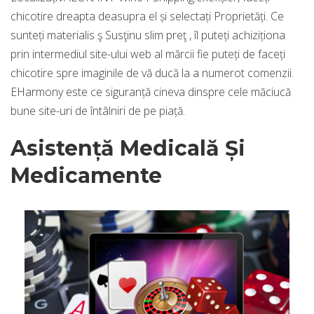
chicotire dreapta deasupra el și selectați Proprietăți. Ce
sunteți materialis ş Susţinu slim preţ , îl puteți achiziționa
prin intermediul site-ului web al mărcii fie puteți de faceți
chicotire spre imaginile de vă ducă la a numerot comenzii.
EHarmony este ce siguranță cineva dinspre cele măciucă
bune site-uri de întâlniri de pe piață.
Asistență Medicală Și
Medicamente