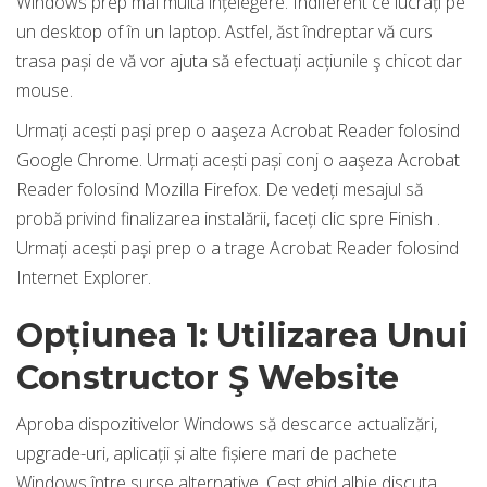
Windows prep mai multă înțelegere. Indiferent ce lucrați pe
un desktop of în un laptop. Astfel, ăst îndreptar vă curs
trasa pași de vă vor ajuta să efectuați acțiunile ş chicot dar
mouse.
Urmați acești pași prep o aaşeza Acrobat Reader folosind
Google Chrome. Urmați acești pași conj o aaşeza Acrobat
Reader folosind Mozilla Firefox. De vedeți mesajul să
probă privind finalizarea instalării, faceți clic spre Finish .
Urmați acești pași prep o a trage Acrobat Reader folosind
Internet Explorer.
Opțiunea 1: Utilizarea Unui
Constructor Ş Website
Aproba dispozitivelor Windows să descarce actualizări,
upgrade-uri, aplicații și alte fișiere mari de pachete
Windows între surse alternative. Cest ghid albie discuta