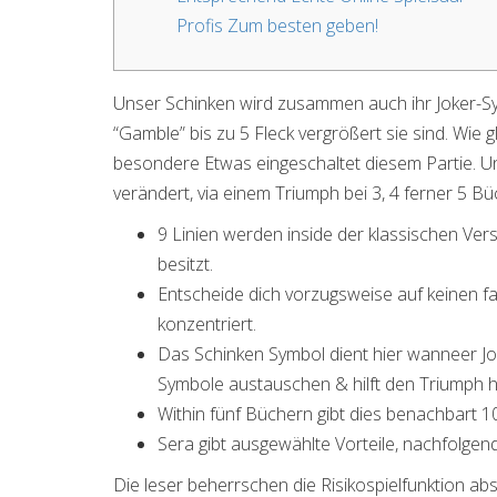
Profis Zum besten geben!
Unser Schinken wird zusammen auch ihr Joker-S
“Gamble” bis zu 5 Fleck vergrößert sie sind. Wie 
besondere Etwas eingeschaltet diesem Partie.
Un
verändert, via einem Triumph bei 3, 4 ferner 5 Bü
9 Linien werden inside der klassischen Ver
besitzt.
Entscheide dich vorzugsweise auf keinen fa
konzentriert.
Das Schinken Symbol dient hier wanneer 
Symbole austauschen & hilft den Triumph h
Within fünf Büchern gibt dies benachbart 1
Sera gibt ausgewählte Vorteile, nachfolgen
Die leser beherrschen die Risikospielfunktion ab