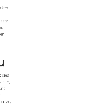
ecken
r
nsatz
m, –
hen
u
t dies
weiter,
 und
r
halten,