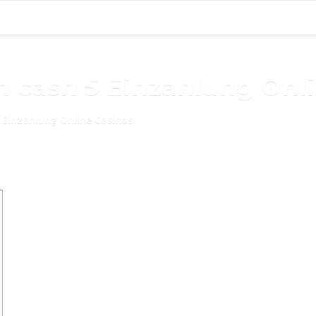
n cash 5 Einzahlung Onl
 Einzahlung Online Casinos