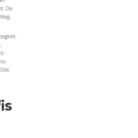
ben
t. Die
 Weg,
beginnt.
,
ch
Ovo
. Das
is