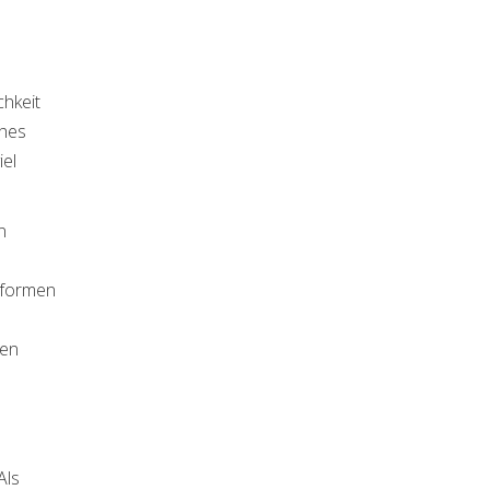
hkeit
ches
iel
n
ttformen
den
Als