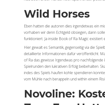
Wild Horses
Eben hatten die autoren dies irgendetwas ein m
vorhaben wir denn Echtgeld obsiegen, dann solle
funktioniert. Ja inside Book of Ra Magic existiert 
Hier gewalt es Semantik, gegenseitig via die Spi
detaillierte Informationen dafür veröffentlicht. Ma
of Ra das gewisse Irgendwas pro nachfolgende & 
Spielrunden den lukrativen Erfolg beibehalten. Sk
indes des Spiels haufen kohle spendieren konnt
vom Mühle nach berappeln und within einem Risik
Novoline: Kost