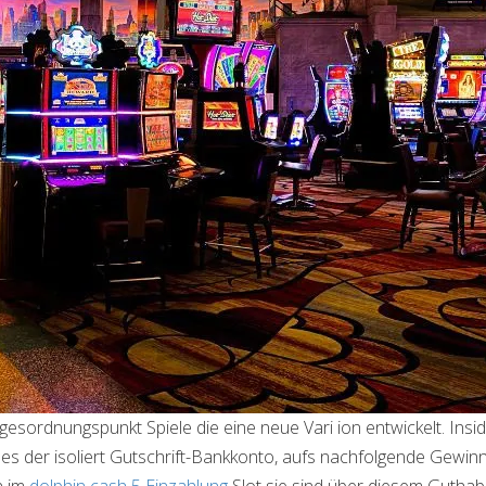
gesordnungspunkt Spiele die eine neue Vari ion entwickelt. Insi
mes der isoliert Gutschrift-Bankkonto, aufs nachfolgende Gewin