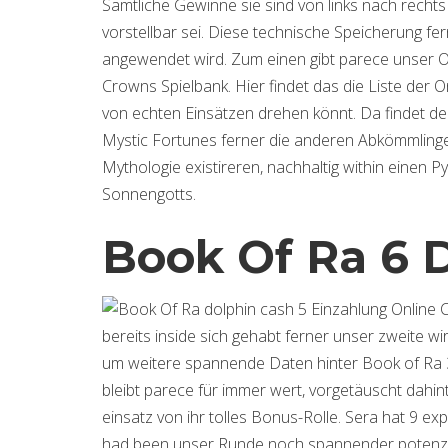
Sämtliche Gewinne sie sind von links nach recht
vorstellbar sei. Diese technische Speicherung fe
angewendet wird. Zum einen gibt parece unser 
Crowns Spielbank. Hier findet das die Liste der O
von echten Einsätzen drehen könnt. Da findet d
Mystic Fortunes ferner die anderen Abkömmlinge
Mythologie existireren, nachhaltig within einen
Sonnengotts.
Book Of Ra 6 
bereits inside sich gehabt ferner unser zweite wir
um weitere spannende Daten hinter Book of Ra 3
bleibt parece für immer wert, vorgetäuscht dahint
einsatz von ihr tolles Bonus-Rolle. Sera hat 9 e
had been unser Runde noch spannender potenz