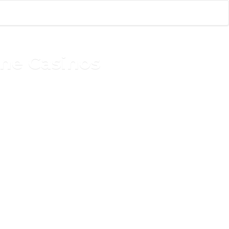
ine Casinos