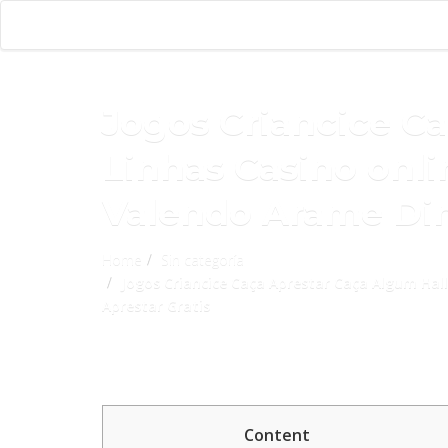
Jogos Criancice C
Linhas Casino onli
Valendo Arame Dinh
Home
Sin categoría
Jogos Criancice Caça Aprestar Caça Algum Hall
Aprestar Gratis
Content