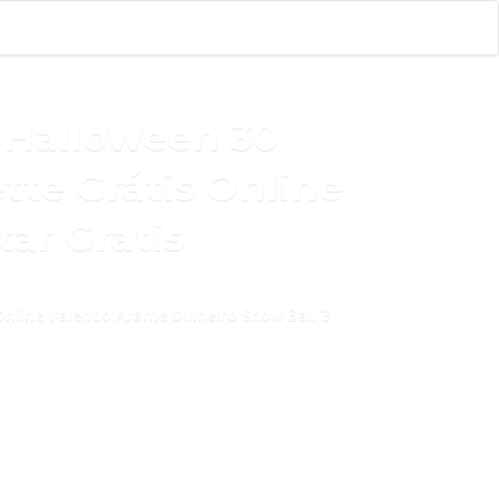
 Halloween 30
tte Grátis Online
ar Gratis
Online Valendo Arame Dinheiro Show Ball 3