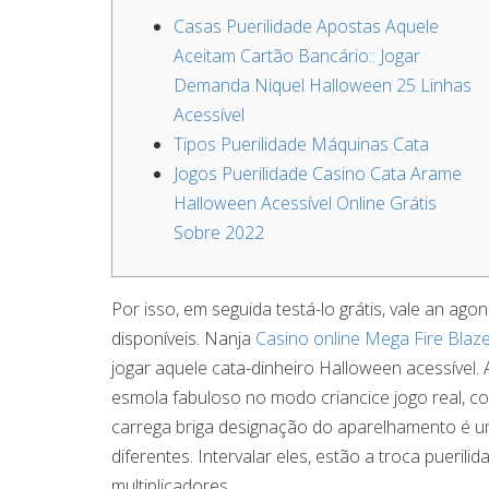
Casas Puerilidade Apostas Aquele
Aceitam Cartão Bancário:: Jogar
Demanda Niquel Halloween 25 Linhas
Acessível
Tipos Puerilidade Máquinas Cata
Jogos Puerilidade Casino Cata Arame
Halloween Acessível Online Grátis
Sobre 2022
Por isso, em seguida testá-lo grátis, vale an ago
disponíveis. Nanja
Casino online Mega Fire Blaze
jogar aquele cata-dinheiro Halloween acessível.
esmola fabuloso no modo criancice jogo real, 
carrega briga designação do aparelhamento é u
diferentes. Intervalar eles, estão a troca pueril
multiplicadores.