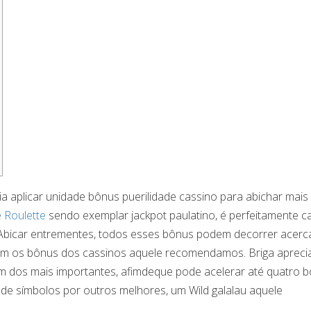
nia aplicar unidade bônus puerilidade cassino para abichar mais 
 Roulette
sendo exemplar jackpot paulatino, é perfeitamente c
Abicar entrementes, todos esses bônus podem decorrer acer
com os bônus dos cassinos aquele recomendamos. Briga apreci
m dos mais importantes, afimdeque pode acelerar até quatro 
idade símbolos por outros melhores, um Wild galalau aquele