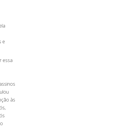
ela
s e
r essa
assinos
ulou
opção às
ós,
nós
ro