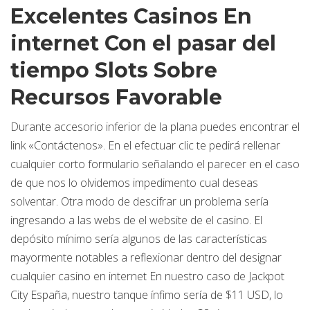
Excelentes Casinos En
internet Con el pasar del
tiempo Slots Sobre
Recursos Favorable
Durante accesorio inferior de la plana puedes encontrar el
link «Contáctenos». En el efectuar clic te pedirá rellenar
cualquier corto formulario señalando el parecer en el caso
de que nos lo olvidemos impedimento cual deseas
solventar. Otra modo de descifrar un problema serí­a
ingresando a las webs de el website de el casino. El
depósito mínimo serí­a algunos de las características
mayormente notables a reflexionar dentro del designar
cualquier casino en internet En nuestro caso de Jackpot
City España, nuestro tanque ínfimo serí­a de $11 USD, lo