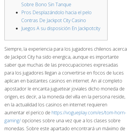
Sobre Bono Sin Tanque
Pros Desplazándolo hacia el pelo
Contras De Jackpot City Casino
Juegos A su disposición En Jackpotcity
Siempre, la experiencia para los jugadores chilenos acerca
de Jackpot City ha sido energica, aunque es importante
saber que muchas de las preocupaciones expresadas
para los jugadores llegan a convertirse en focos de luces
aplican en bastantes casinos en internet.
An al completo
apostador le encanta juguetear joviales dicho moneda de
origen, es decir, a la moneda del villa en la persona reside,
en la actualidad los casinos en internet requieren
aumentar el perico de
https://vogueplay.com/es/tom-horn-
gaming/
opciones sobre una vez que a los clases sobre
monedas. Sobre este apartado encontrará un máximo de