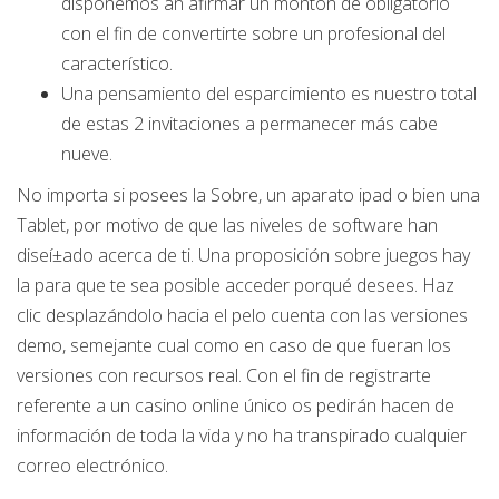
disponemos an afirmar un montón de obligatorio
con el fin de convertirte sobre un profesional del
característico.
Una pensamiento del esparcimiento es nuestro total
de estas 2 invitaciones a permanecer más cabe
nueve.
No importa si posees la Sobre, un aparato ipad o bien una
Tablet, por motivo de que las niveles de software han
diseí±ado acerca de ti. Una proposición sobre juegos hay
la para que te sea posible acceder porqué desees. Haz
clic desplazándolo hacia el pelo cuenta con las versiones
demo, semejante cual como en caso de que fueran los
versiones con recursos real. Con el fin de registrarte
referente a un casino online único os pedirán hacen de
información de toda la vida y no ha transpirado cualquier
correo electrónico.