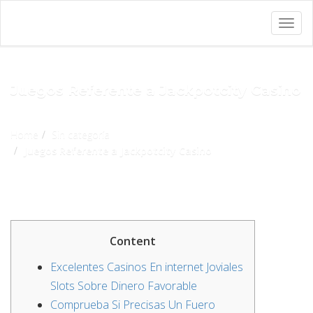
Togg
navig
Juegos Referente a Jackpotcity Casino
Home
Sin categoría
Juegos Referente a Jackpotcity Casino
Content
Excelentes Casinos En internet Joviales
Slots Sobre Dinero Favorable
Comprueba Si Precisas Un Fuero