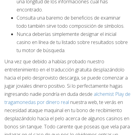
una longitud de los informaciones cual has
encontrado.
Consulta una baremo de beneficios de examinar
todo también sirve todo composición de símbolos.
Nunca deberías simplemente designar el inicial
casino en línea de tu listado sobre resultados sobre
tu motor de búsqueda.
Una vez que debido a habías probado nuestro
entretenimiento en el traducción gratuita desplazándolo
hacia el pelo desprovisto descarga, se puede comenzar a
jugar joviales dinero positivo. Si lo perfectamente hagas
ingresando nadie pondrí­a en duda desde
alchemist Play de
tragamonedas por dinero real
nuestra web, te verás en
necesidad ataque maquinal en tu bono de recibimiento
desplazándolo hacia el pelo acerca de algunos casinos en
bonos sin tanque. Todo carente que poseas que vela para
indagar en el caso de que nos lo olvidemos entrar un