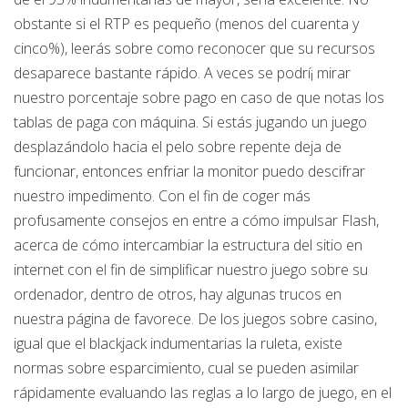
obstante si el RTP es pequeño (menos del cuarenta y
cinco%), leerás sobre como reconocer que su recursos
desaparece bastante rápido. A veces se podrí¡ mirar
nuestro porcentaje sobre pago en caso de que notas los
tablas de paga con máquina. Si estás jugando un juego
desplazándolo hacia el pelo sobre repente deja de
funcionar, entonces enfriar la monitor puedo descifrar
nuestro impedimento. Con el fin de coger más
profusamente consejos en entre a cómo impulsar Flash,
acerca de cómo intercambiar la estructura del sitio en
internet con el fin de simplificar nuestro juego sobre su
ordenador, dentro de otros, hay algunas trucos en
nuestra página de favorece. De los juegos sobre casino,
igual que el blackjack indumentarias la ruleta, existe
normas sobre esparcimiento, cual se pueden asimilar
rápidamente evaluando las reglas a lo largo de juego, en el