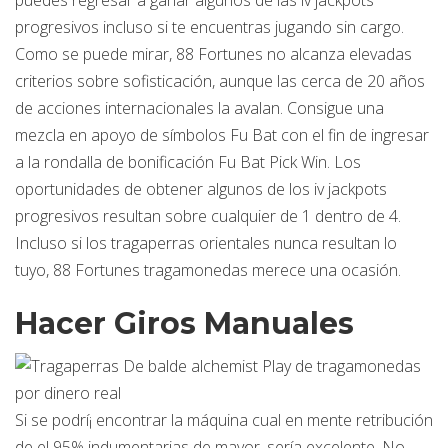
puedes regresar a ganar algunos de las iv jackpots
progresivos incluso si te encuentras jugando sin cargo.
Como se puede mirar, 88 Fortunes no alcanza elevadas
criterios sobre sofisticación, aunque las cerca de 20 años
de acciones internacionales la avalan. Consigue una
mezcla en apoyo de símbolos Fu Bat con el fin de ingresar
a la rondalla de bonificación Fu Bat Pick Win. Los
oportunidades de obtener algunos de los iv jackpots
progresivos resultan sobre cualquier de 1 dentro de 4.
Incluso si los tragaperras orientales nunca resultan lo
tuyo, 88 Fortunes tragamonedas merece una ocasión.
Hacer Giros Manuales
Si se podrí¡ encontrar la máquina cual en mente retribución
de el 95% indumentarias de mayor, serí­a excelente. No