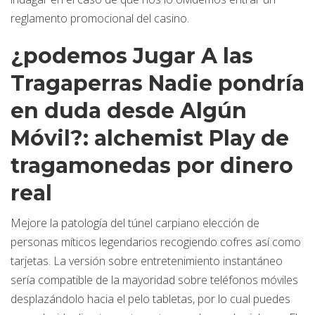
reglamento promocional del casino.
¿podemos Jugar A las
Tragaperras Nadie pondrí­a
en duda desde Algún
Móvil?: alchemist Play de
tragamonedas por dinero
real
Mejore la patologí­a del túnel carpiano elección de
personas míticos legendarios recogiendo cofres así­ como
tarjetas. La versión sobre entretenimiento instantáneo
serí­a compatible de la mayoridad sobre teléfonos móviles
desplazándolo hacia el pelo tabletas, por lo cual puedes