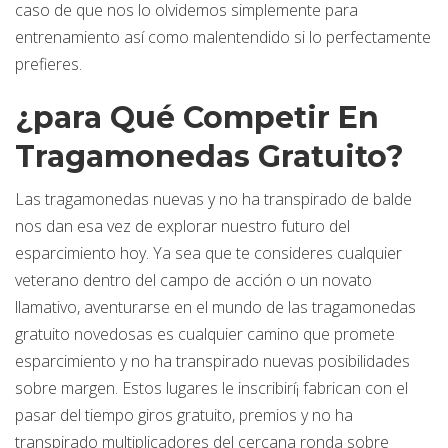
caso de que nos lo olvidemos simplemente para
entrenamiento así­ como malentendido si lo perfectamente
prefieres.
¿para Qué Competir En
Tragamonedas Gratuito?
Las tragamonedas nuevas y no ha transpirado de balde
nos dan esa vez de explorar nuestro futuro del
esparcimiento hoy. Ya sea que te consideres cualquier
veterano dentro del campo de acción o un novato
llamativo, aventurarse en el mundo de las tragamonedas
gratuito novedosas es cualquier camino que promete
esparcimiento y no ha transpirado nuevas posibilidades
sobre margen. Estos lugares le inscribirí¡ fabrican con el
pasar del tiempo giros gratuito, premios y no ha
transpirado multiplicadores del cercana ronda sobre