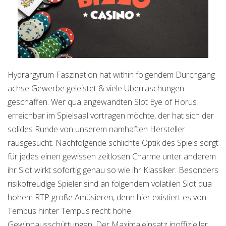
Hydrargyrum Faszination hat within folgendem Durchgang
achse Gewerbe geleistet & viele Überraschungen
geschaffen. Wer qua angewandten Slot Eye of Horus
erreichbar im Spielsaal vortragen möchte, der hat sich der
solides Runde von unserem namhaften Hersteller
rausgesucht. Nachfolgende schlichte Optik des Spiels sorgt
für jedes einen gewissen zeitlosen Charme unter anderem
ihr Slot wirkt sofortig genau so wie ihr Klassiker. Besonders
risikofreudige Spieler sind an folgendem volatilen Slot qua
hohem RTP große Amüsieren, denn hier existiert es von
Tempus hinter Tempus recht hohe
Gewinnausschüttungen. Der Maximaleinsatz inoffizieller