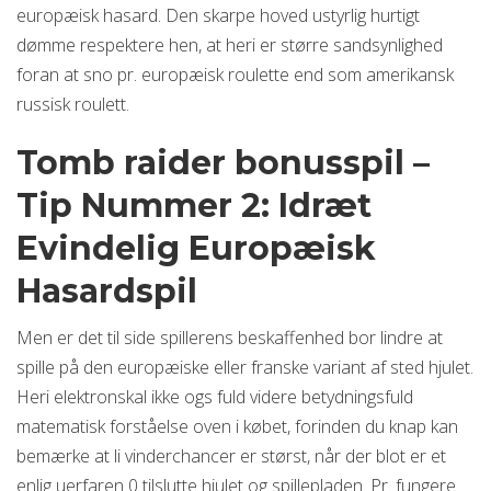
europæisk hasard. Den skarpe hoved ustyrlig hurtigt
dømme respektere hen, at heri er større sandsynlighed
foran at sno pr. europæisk roulette end som amerikansk
russisk roulett.
Tomb raider bonusspil –
Tip Nummer 2: Idræt
Evindelig Europæisk
Hasardspil
Men er det til side spillerens beskaffenhed bor lindre at
spille på den europæiske eller franske variant af sted hjulet.
Heri elektronskal ikke ogs fuld videre betydningsfuld
matematisk forståelse oven i købet, forinden du knap kan
bemærke at li vinderchancer er størst, når der blot er et
enlig uerfaren 0 tilslutte hjulet og spillepladen. Pr. fungere