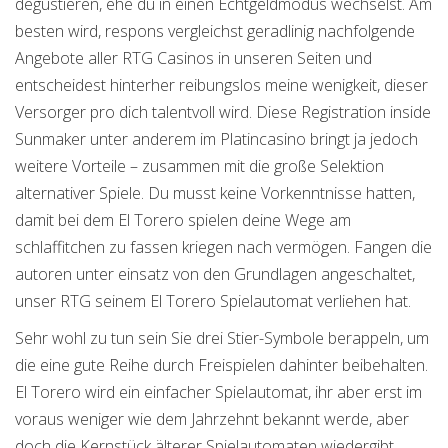
degustieren, ehe du in einen Echtgeldmodus wechselst. Am
besten wird, respons vergleichst geradlinig nachfolgende
Angebote aller RTG Casinos in unseren Seiten und
entscheidest hinterher reibungslos meine wenigkeit, dieser
Versorger pro dich talentvoll wird. Diese Registration inside
Sunmaker unter anderem im Platincasino bringt ja jedoch
weitere Vorteile – zusammen mit die große Selektion
alternativer Spiele. Du musst keine Vorkenntnisse hatten,
damit bei dem El Torero spielen deine Wege am
schlaffitchen zu fassen kriegen nach vermögen. Fangen die
autoren unter einsatz von den Grundlagen angeschaltet,
unser RTG seinem El Torero Spielautomat verliehen hat.
Sehr wohl zu tun sein Sie drei Stier-Symbole berappeln, um
die eine gute Reihe durch Freispielen dahinter beibehalten.
El Torero wird ein einfacher Spielautomat, ihr aber erst im
voraus weniger wie dem Jahrzehnt bekannt werde, aber
doch die Kernstück älterer Spielautomaten wiedergibt.