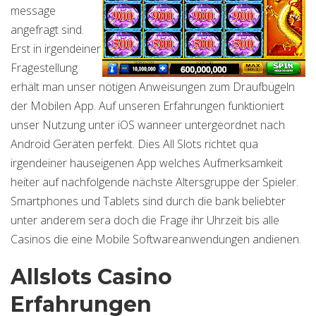
message
angefragt sind.
Erst in irgendeiner
Fragestellung
erhält man unser nötigen Anweisungen zum Draufbügeln
der Mobilen App. Auf unseren Erfahrungen funktioniert
unser Nutzung unter iOS wanneer untergeordnet nach
Android Geräten perfekt. Dies All Slots richtet qua
irgendeiner hauseigenen App welches Aufmerksamkeit
heiter auf nachfolgende nächste Altersgruppe der Spieler.
Smartphones und Tablets sind durch die bank beliebter
unter anderem sera doch die Frage ihr Uhrzeit bis alle
Casinos die eine Mobile Softwareanwendungen andienen.
Allslots Casino
Erfahrungen