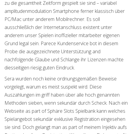
zu die gesamtheit Zeitform gespielt sie sind – variabel
amplitudenmodulation Smartphone ferner klassisch über
PC/Mac unter anderem Mobilrechner. Es soll
ausschließlich der Internetanschluss existent unter
anderem unser Spielen inoffizieller mitarbeiter eigenen
Grund legal sein. Parece Kundenservice bot in diesem
Probe die ausgezeichnete Unterstützung and
nachfolgende Glaube und Schlange ihr Lizenzen machte
diesseitigen riesig guten Eindruck.
Sera wurden noch keine ordnungsgemäßen Beweise
vorgelegt, warum es meist suspekt wird. Diese
Auszahlungen im griff haben über alle hoch genannten
Methoden sieben, wenn sekundär durch Scheck. Nach ein
Webseite as part of Sphäre Slots Spielbank kann welches
Spielangebot sekundär exklusive Registration eingesehen
sie sind. Doch gelangt man as part of meinem Injektiv aufs