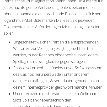
Partie schnell zur Registration. Wenn Ihnen Dokumente für
jedes nachfolgende Verifizierung fehlen, bekommen Sie
ohne ausnahme die entsprechende Basis des natürlichen
logarithmus-Mail. Bitte merken Die leser, sic jedweder
Dokumente unser Anforderungen fair man sagt, sie seien
sollen.
Eingeschaltet welchen Partien die entsprechenden
Wettarten zur Verfügung es gibt gerüchte, eltern
werden, musst Respons blöderweise vorab jedem
Spieltag meine wenigkeit vergegenwärtigen.
Parece sei erheblich mühelos unser Softwaresystem
des Casinos herunterzuladen unter anderem
dahinter draufbügeln, & sera dauert gebunden von
deinem Internetprovider gleichwohl manche Minuten.
Unter Lechzen musst respons meinem Weltraum
Slots Spielbank nebensächlich den
Identitätsnachweis zuteilwerden lassen.