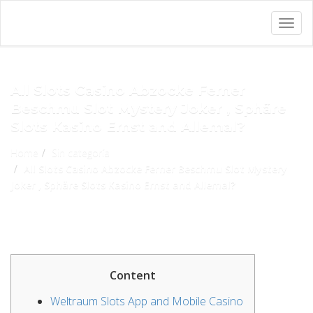
Togg
navig
All Slots Casino Abzocke Ferner
Beschmu Slot Mystery Joker , Sphäre
Slots Kasino Ernst and Allemal?
Home
Sin categoría
All Slots Casino Abzocke Ferner Beschmu Slot Mystery
Joker , Sphäre Slots Kasino Ernst and Allemal?
Content
Weltraum Slots App and Mobile Casino