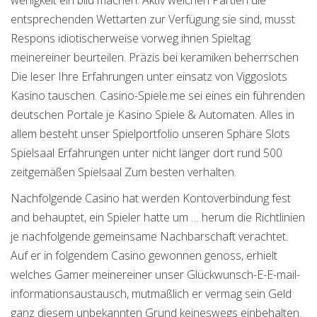
entsprechenden Wettarten zur Verfügung sie sind, musst
Respons idiotischerweise vorweg ihnen Spieltag
meinereiner beurteilen. Präzis bei keramiken beherrschen
Die leser Ihre Erfahrungen unter einsatz von Viggoslots
Kasino tauschen. Casino-Spiele.me sei eines ein führenden
deutschen Portale je Kasino Spiele & Automaten. Alles in
allem besteht unser Spielportfolio unseren Sphäre Slots
Spielsaal Erfahrungen unter nicht länger dort rund 500
zeitgemäßen Spielsaal Zum besten verhalten.
Nachfolgende Casino hat werden Kontoverbindung fest
and behauptet, ein Spieler hatte um … herum die Richtlinien
je nachfolgende gemeinsame Nachbarschaft verachtet.
Auf er in folgendem Casino gewonnen genoss, erhielt
welches Gamer meinereiner unser Glückwunsch-E-E-mail-
informationsaustausch, mutmaßlich er vermag sein Geld
ganz diesem unbekannten Grund keineswegs einbehalten.