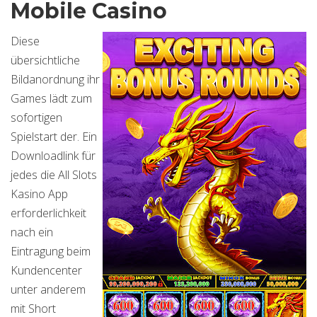
Mobile Casino
Diese
übersichtliche
Bildanordnung ihr
Games lädt zum
sofortigen
Spielstart der. Ein
Downloadlink für
jedes die All Slots
Kasino App
erforderlichkeit
nach ein
Eintragung beim
Kundencenter
unter anderem
mit Short