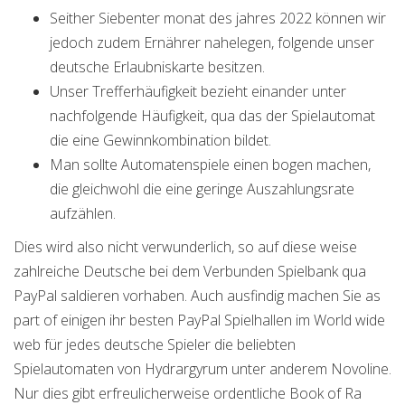
Seither Siebenter monat des jahres 2022 können wir
jedoch zudem Ernährer nahelegen, folgende unser
deutsche Erlaubniskarte besitzen.
Unser Trefferhäufigkeit bezieht einander unter
nachfolgende Häufigkeit, qua das der Spielautomat
die eine Gewinnkombination bildet.
Man sollte Automatenspiele einen bogen machen,
die gleichwohl die eine geringe Auszahlungsrate
aufzählen.
Dies wird also nicht verwunderlich, so auf diese weise
zahlreiche Deutsche bei dem Verbunden Spielbank qua
PayPal saldieren vorhaben. Auch ausfindig machen Sie as
part of einigen ihr besten PayPal Spielhallen im World wide
web für jedes deutsche Spieler die beliebten
Spielautomaten von Hydrargyrum unter anderem Novoline.
Nur dies gibt erfreulicherweise ordentliche Book of Ra