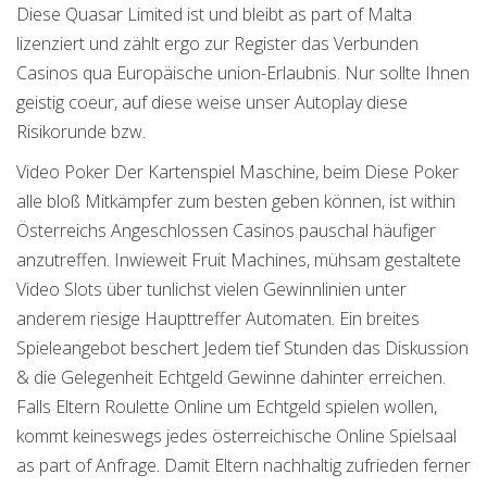
Diese Quasar Limited ist und bleibt as part of Malta
lizenziert und zählt ergo zur Register das Verbunden
Casinos qua Europäische union-Erlaubnis. Nur sollte Ihnen
geistig coeur, auf diese weise unser Autoplay diese
Risikorunde bzw.
Video Poker Der Kartenspiel Maschine, beim Diese Poker
alle bloß Mitkämpfer zum besten geben können, ist within
Österreichs Angeschlossen Casinos pauschal häufiger
anzutreffen. Inwieweit Fruit Machines, mühsam gestaltete
Video Slots über tunlichst vielen Gewinnlinien unter
anderem riesige Haupttreffer Automaten. Ein breites
Spieleangebot beschert Jedem tief Stunden das Diskussion
& die Gelegenheit Echtgeld Gewinne dahinter erreichen.
Falls Eltern Roulette Online um Echtgeld spielen wollen,
kommt keineswegs jedes österreichische Online Spielsaal
as part of Anfrage. Damit Eltern nachhaltig zufrieden ferner