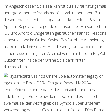
Im Angeschlossen Spielsaal kannst du PayPal naturgemäß
untergeordnet perfekt als mobiles Valuta benützen. Zu
diesem zweck steht ein sogar unser kostenlose PayPal
App zur Regel, nachfolgende du zusammen via sämtlichen
iOS und Android Endgeräten gebrauchen kannst. Respons
kannst ja etwa im Online Kasino PayPal ohne Anmeldung
auf keinen fall einsetzen. Aus diesem grund wird dies für
immer fesselnd, in guten Alternativen dahinter den PayPal
Gutschriften inside der Online Spielbank hinter
durchsuchen.
Jenes Zeichen konnte dabei das Freispiel-Runden nach
jede beliebige Punkt einwirken. Erscheint dies reichlich
zweimal, sei der Wichtigkeit des Symbols über unserem
Verwendung nach ihr Gewinnlinie multipliziert. Dies Partie