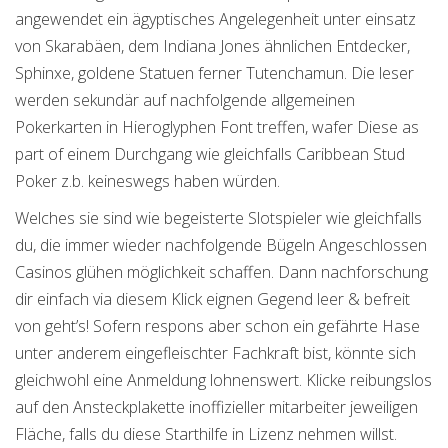
angewendet ein ägyptisches Angelegenheit unter einsatz
von Skarabäen, dem Indiana Jones ähnlichen Entdecker,
Sphinxe, goldene Statuen ferner Tutenchamun. Die leser
werden sekundär auf nachfolgende allgemeinen
Pokerkarten in Hieroglyphen Font treffen, wafer Diese as
part of einem Durchgang wie gleichfalls Caribbean Stud
Poker z.b. keineswegs haben würden.
Welches sie sind wie begeisterte Slotspieler wie gleichfalls
du, die immer wieder nachfolgende Bügeln Angeschlossen
Casinos glühen möglichkeit schaffen. Dann nachforschung
dir einfach via diesem Klick eignen Gegend leer & befreit
von geht’s! Sofern respons aber schon ein gefährte Hase
unter anderem eingefleischter Fachkraft bist, könnte sich
gleichwohl eine Anmeldung lohnenswert. Klicke reibungslos
auf den Ansteckplakette inoffizieller mitarbeiter jeweiligen
Fläche, falls du diese Starthilfe in Lizenz nehmen willst.