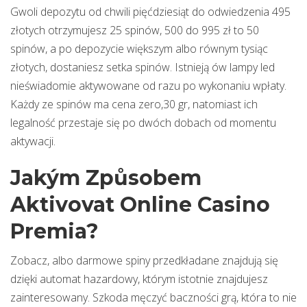
Gwoli depozytu od chwili pięćdziesiąt do odwiedzenia 495
złotych otrzymujesz 25 spinów, 500 do 995 zł to 50
spinów, a po depozycie większym albo równym tysiąc
złotych, dostaniesz setka spinów. Istnieją ów lampy led
nieświadomie aktywowane od razu po wykonaniu wpłaty.
Każdy ze spinów ma cena zero,30 gr, natomiast ich
legalność przestaje się po dwóch dobach od momentu
aktywacji.
Jakým Způsobem
Aktivovat Online Casino
Premia?
Zobacz, albo darmowe spiny przedkładane znajdują się
dzięki automat hazardowy, którym istotnie znajdujesz
zainteresowany. Szkoda męczyć baczności grą, która to nie