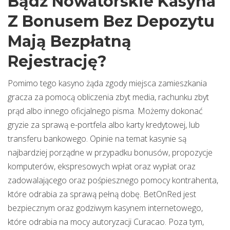
Bądź Nowatorskie Kasyna
Z Bonusem Bez Depozytu
Mają Bezpłatną
Rejestrację?
Pomimo tego kasyno żąda zgody miejsca zamieszkania
gracza za pomocą obliczenia zbyt media, rachunku zbyt
prąd albo innego oficjalnego pisma. Możemy dokonać
gryzie za sprawą e-portfela albo karty kredytowej, lub
transferu bankowego. Opinie na temat kasynie są
najbardziej porządne w przypadku bonusów, propozycje
komputerów, ekspresowych wpłat oraz wypłat oraz
zadowalającego oraz pośpiesznego pomocy kontrahenta,
które odrabia za sprawą pełną dobę. BetOnRed jest
bezpiecznym oraz godziwym kasynem internetowego,
które odrabia na mocy autoryzacji Curacao. Poza tym,