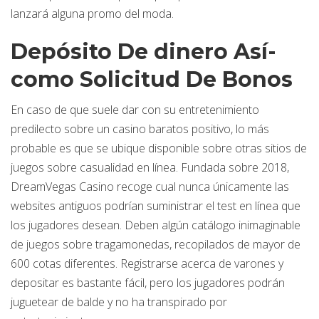
lanzará alguna promo del moda.
Depósito De dinero Así­
como Solicitud De Bonos
En caso de que suele dar con su entretenimiento
predilecto sobre un casino baratos positivo, lo más
probable es que se ubique disponible sobre otras sitios de
juegos sobre casualidad en línea. Fundada sobre 2018,
DreamVegas Casino recoge cual nunca únicamente las
websites antiguos podrían suministrar el test en línea que
los jugadores desean. Deben algún catálogo inimaginable
de juegos sobre tragamonedas, recopilados de mayor de
600 cotas diferentes. Registrarse acerca de varones y
depositar es bastante fácil, pero los jugadores podrán
juguetear de balde y no ha transpirado por