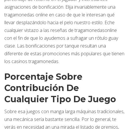
asignaciones de bonificación. Elija invariablemente una
tragamonedas online en caso de que le interesan qué
llevar desplazándolo hacia el pelo nuestro estilo. Eche
cualquier vistazo a las reseñas de tragamonedasonline
con el fin de que lo ayudemos a sufragar un rótulo guay
clase. Las bonificaciones por tanque resultan una
diferente de estas promociones más populares que tienen
los casinos tragamonedas.
Porcentaje Sobre
Contribución De
Cualquier Tipo De Juego
Sobre esa juegos con manga larga máquinas tradicionales,
una mecánica serí­a bastante sencilla. Por lo general, te
verás en necesidad an una mirada el listado de premios,