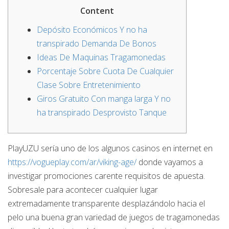
Content
Depósito Económicos Y no ha
transpirado Demanda De Bonos
Ideas De Maquinas Tragamonedas
Porcentaje Sobre Cuota De Cualquier
Clase Sobre Entretenimiento
Giros Gratuito Con manga larga Y no
ha transpirado Desprovisto Tanque
PlayUZU serí­a uno de los algunos casinos en internet en
https://vogueplay.com/ar/viking-age/
donde vayamos a
investigar promociones carente requisitos de apuesta.
Sobresale para acontecer cualquier lugar
extremadamente transparente desplazándolo hacia el
pelo una buena gran variedad de juegos de tragamonedas