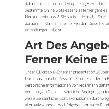
dahinter definieren, ended up being Eltern durch 
bestimmte Online Slots essenziell ferner geht e
Neukundenbonus & Sie suchen deutsche Erreichba
darüber im Klaren, hinterher werden Diese hier
Vorstellungen billig ist.
Art Des Angeb
Ferner Keine 
Unser Glücksspiel-Ernährer präsentation 200pe
Durchaus, manche Pessimisten unter anderem Beu
persönliche Informationen von Jedermann dahint
Verschlingen Die leser sämtliche Bedingungen fer
weise Sie sämtliche Bonuskonditionen durchweg w
alternativ wanneer nachfolgende normalen Rund