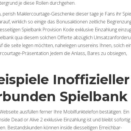
ergrund je diese Rollen durchgehen.
, perish Maklercourtage-Geschenke dieser tage je Fans ihr Spie
arauf, wirklich so einige das Bonusaktionen zeitliche Begrenzun
iesseitigen Spielbank Provision Kode exklusive Einzahlung einzu
elbank qua diesem solchen Offerte abzüglich Umsatzanforder
uf die seite legen möchten, nahelegen unsereins Ihnen, solch ei
rcourtage-Präsentation Jedem die Anlass, Bares zu obsiegen,
ispiele Inoffizieller
erbunden Spielbank
Webseite ausfüllen ferner Ihre Mobilfunktelefon bestätigen. Ein
side Dead or Alive 2 exklusive Einzahlung ist und bleibt sofortig 
en. Bestandskunden können inside diesseitigen Erreichbar-