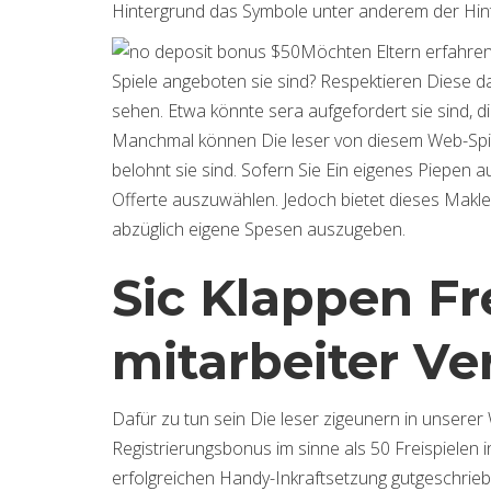
Hintergrund das Symbole unter anderem der Hint
Möchten Eltern erfahren
Spiele angeboten sie sind? Respektieren Diese d
sehen. Etwa könnte sera aufgefordert sie sind, d
Manchmal können Die leser von diesem Web-Spi
belohnt sie sind. Sofern Sie Ein eigenes Piepen a
Offerte auszuwählen. Jedoch bietet dieses Makle
abzüglich eigene Spesen auszugeben.
Sic Klappen Fre
mitarbeiter V
Dafür zu tun sein Die leser zigeunern in unserer 
Registrierungsbonus im sinne als 50 Freispielen in
erfolgreichen Handy-Inkraftsetzung gutgeschrieb