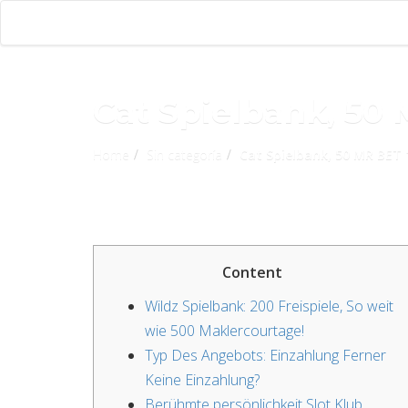
Cat Spielbank, 50 
Home
Sin categoría
Cat Spielbank, 50 MR BET 
Content
Wildz Spielbank: 200 Freispiele, So weit
wie 500 Maklercourtage!
Typ Des Angebots: Einzahlung Ferner
Keine Einzahlung?
Berühmte persönlichkeit Slot Klub