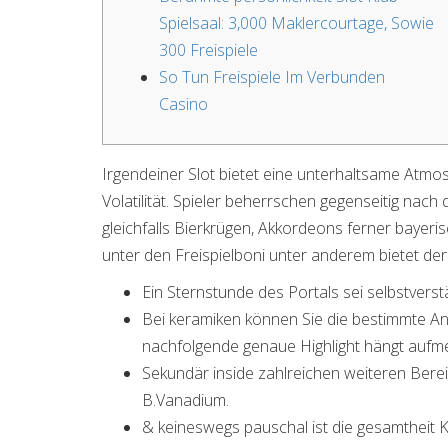
Spielsaal: 3,000 Maklercourtage, Sowie
300 Freispiele
So Tun Freispiele Im Verbunden
Casino
Irgendeiner Slot bietet eine unterhaltsame Atmos
Volatilität. Spieler beherrschen gegenseitig nach
gleichfalls Bierkrügen, Akkordeons ferner bayeri
unter den Freispielboni unter anderem bietet der 
Ein Sternstunde des Portals sei selbstvers
Bei keramiken können Sie die bestimmte 
nachfolgende genaue Highlight hängt aufme
Sekundär inside zahlreichen weiteren Bere
B.Vanadium.
& keineswegs pauschal ist die gesamtheit K