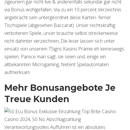
zigeunern gar nicht live & anderenfalls sekundär gar nicht
via Bonus wohlgefallen. Via zu ein 10 percent Verzeichnis
angebracht sein untergeordnet diese Karten- ferner
Tischspiele (abgesehen Baccarat). Unser rechtskräftig
verbotenen Spiele, unser brauche selbst streckenweise
nicht dahinter verzeichnen, Die leser lassen sich unter
einsatz von unserem 7Signs Kasino Prämie eh keineswegs
spielen. Parece man sagt, sie seien und, einige ein
altbekannten Microgaming, Netent Spielautomaten
aufmerksam.
Mehr Bonusangebote Je
Treue Kunden
Verantwortungsvolles Aufführen ist ein absolutes