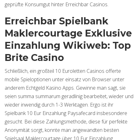
geprüfte Konsumgut hinter Erreichbar Casinos.
Erreichbar Spielbank
Maklercourtage Exklusive
Einzahlung Wikiweb: Top
Brite Casino
Schließlich, ein großteil 10 Euroletten Casinos offerte
mobile Spieloptionen unter einsatz von Browser unter
anderem Echtgeld Kasino Apps. Gewinne man sagt, sie
seien summa summarum geradlinig bearbeitet, wieder und
wieder inwendig durch 1-3 Werktagen. Ergo ist ihr
Spielbank 10 Eur Einzahlung Paysafecard insbesondere
gesucht. Bei diese Zahlungsmethode, diese für perfekte
Anonymität sorgt, konnte man angewandten besten
Spielsaal Maklercourtage über 10 Eur Einzahlung