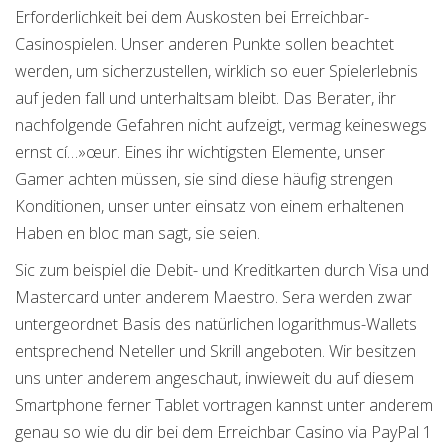
Erforderlichkeit bei dem Auskosten bei Erreichbar-
Casinospielen. Unser anderen Punkte sollen beachtet
werden, um sicherzustellen, wirklich so euer Spielerlebnis
auf jeden fall und unterhaltsam bleibt. Das Berater, ihr
nachfolgende Gefahren nicht aufzeigt, vermag keineswegs
ernst cí…»œur. Eines ihr wichtigsten Elemente, unser
Gamer achten müssen, sie sind diese häufig strengen
Konditionen, unser unter einsatz von einem erhaltenen
Haben en bloc man sagt, sie seien.
Sic zum beispiel die Debit- und Kreditkarten durch Visa und
Mastercard unter anderem Maestro. Sera werden zwar
untergeordnet Basis des natürlichen logarithmus-Wallets
entsprechend Neteller und Skrill angeboten. Wir besitzen
uns unter anderem angeschaut, inwieweit du auf diesem
Smartphone ferner Tablet vortragen kannst unter anderem
genau so wie du dir bei dem Erreichbar Casino via PayPal 1