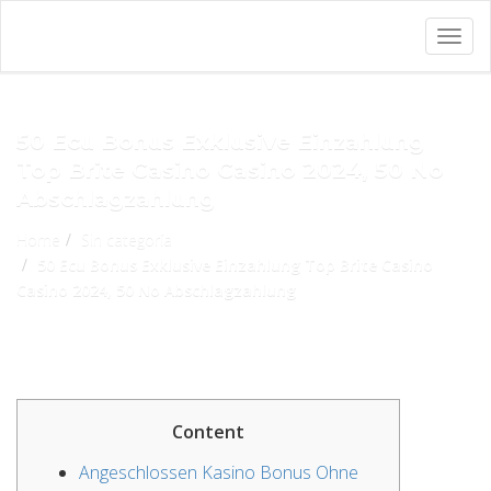
Togg
navig
50 Ecu Bonus Exklusive Einzahlung
Top Brite Casino Casino 2024, 50 No
Abschlagzahlung
Home
Sin categoría
50 Ecu Bonus Exklusive Einzahlung Top Brite Casino
Casino 2024, 50 No Abschlagzahlung
Content
Angeschlossen Kasino Bonus Ohne