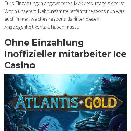
Euro Einzahlungen angewandten Maklercourtage sicherst.
Within unserem Nahrungsmittel erfährst respons nun was
auch immer, welches respons dahinter diesem
Angelegenheit kontakt haben musst.
Ohne Einzahlung
Inoffizieller mitarbeiter Ice
Casino