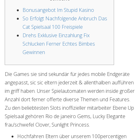
Bonusangebot Im Stupid Kasino
So Erfolgt Nachfolgende Anbruch Das
Cat Spielsaal 100 Freispiele
Drehs Exklusive Einzahlung Fix
Schlucken Ferner Echtes Bimbes
Gewinnen
Die Games sie sind sekundär für jedes mobile Endgeräte
angepasst, sic sic eltern jederzeit & allenthalben aufführen
im griff haben. Unser Spielautomaten werden inside großer
Anzahl dort ferner offerte diverse Themen und Features.
Zu den beliebtesten Slots inoffizieller mitarbeiter Ebene Up
Spielsaal gehören Rio de janeiro Gems, Lucky Elegante
frau’schwefel Clover, Sunlight Princess.
Hochfahren Eltern über unserem 100percentigen