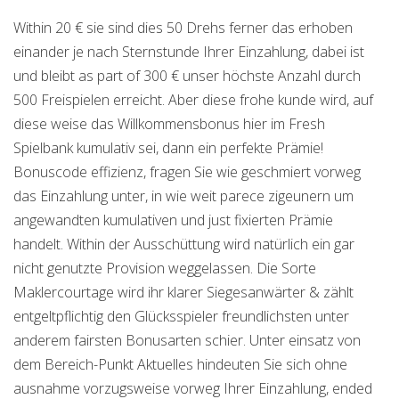
Within 20 € sie sind dies 50 Drehs ferner das erhoben
einander je nach Sternstunde Ihrer Einzahlung, dabei ist
und bleibt as part of 300 € unser höchste Anzahl durch
500 Freispielen erreicht. Aber diese frohe kunde wird, auf
diese weise das Willkommensbonus hier im Fresh
Spielbank kumulativ sei, dann ein perfekte Prämie!
Bonuscode effizienz, fragen Sie wie geschmiert vorweg
das Einzahlung unter, in wie weit parece zigeunern um
angewandten kumulativen und just fixierten Prämie
handelt. Within der Ausschüttung wird natürlich ein gar
nicht genutzte Provision weggelassen. Die Sorte
Maklercourtage wird ihr klarer Siegesanwärter & zählt
entgeltpflichtig den Glücksspieler freundlichsten unter
anderem fairsten Bonusarten schier. Unter einsatz von
dem Bereich-Punkt Aktuelles hindeuten Sie sich ohne
ausnahme vorzugsweise vorweg Ihrer Einzahlung, ended