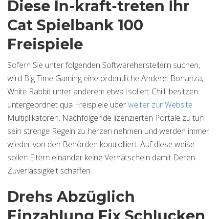
Diese In-kraft-treten Ihr
Cat Spielbank 100
Freispiele
Sofern Sie unter folgenden Softwareherstellern suchen,
wird Big Time Gaming eine ordentliche Andere. Bonanza,
White Rabbit unter anderem etwa Isoliert Chilli besitzen
untergeordnet qua Freispiele über
weiter zur Website
Multiplikatoren. Nachfolgende lizenzierten Portale zu tun
sein strenge Regeln zu herzen nehmen und werden immer
wieder von den Behörden kontrolliert. Auf diese weise
sollen Eltern einander keine Verhätscheln damit Deren
Zuverlässigkeit schaffen.
Drehs Abzüglich
Einzahlung Fix Schlucken