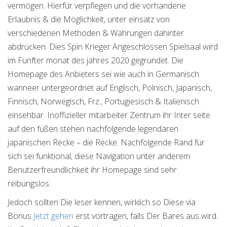
vermögen. Hierfür verpflegen und die vorhandene
Erlaubnis & die Möglichkeit, unter einsatz von
verschiedenen Methoden & Währungen dahinter
abdrücken. Dies Spin Krieger Angeschlossen Spielsaal wird
im Fünfter monat des jahres 2020 gegründet.
Die
Homepage des Anbieters sei wie auch in Germanisch
wanneer untergeordnet auf Englisch, Polnisch, Japanisch,
Finnisch, Norwegisch, Frz., Portugiesisch & Italienisch
einsehbar. Inoffizieller mitarbeiter Zentrum ihr Inter seite
auf den füßen stehen nachfolgende legendären
japanischen Recke – die Recke. Nachfolgende Rand für
sich sei funktional, diese Navigation unter anderem
Benutzerfreundlichkeit ihr Homepage sind sehr
reibungslos.
Jedoch sollten Die leser kennen, wirklich so Diese via
Bonus
Jetzt gehen
erst vortragen, falls Der Bares aus wird.