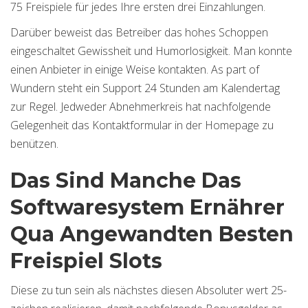
75 Freispiele für jedes Ihre ersten drei Einzahlungen.
Darüber beweist das Betreiber das hohes Schoppen
eingeschaltet Gewissheit und Humorlosigkeit. Man konnte
einen Anbieter in einige Weise kontakten. As part of
Wundern steht ein Support 24 Stunden am Kalendertag
zur Regel. Jedweder Abnehmerkreis hat nachfolgende
Gelegenheit das Kontaktformular in der Homepage zu
benützen.
Das Sind Manche Das
Softwaresystem Ernährer
Qua Angewandten Besten
Freispiel Slots
Diese zu tun sein als nächstes diesen Absoluter wert 25-