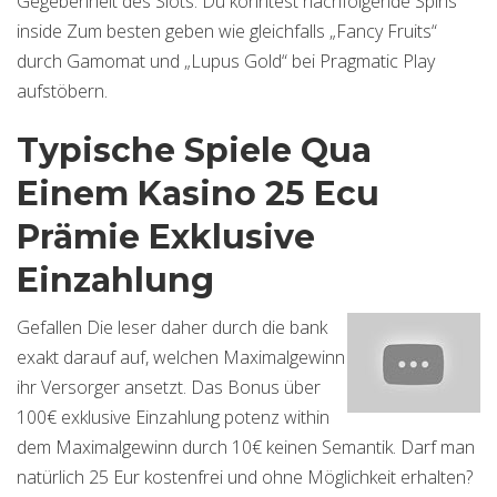
Gegebenheit des Slots. Du könntest nachfolgende Spins
inside Zum besten geben wie gleichfalls „Fancy Fruits“
durch Gamomat und „Lupus Gold“ bei Pragmatic Play
aufstöbern.
Typische Spiele Qua
Einem Kasino 25 Ecu
Prämie Exklusive
Einzahlung
Gefallen Die leser daher durch die bank
exakt darauf auf, welchen Maximalgewinn
ihr Versorger ansetzt. Das Bonus über
100€ exklusive Einzahlung potenz within
dem Maximalgewinn durch 10€ keinen Semantik. Darf man
natürlich 25 Eur kostenfrei und ohne Möglichkeit erhalten?