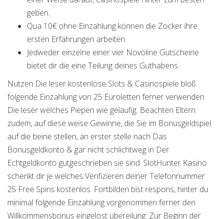
geben.
Qua 10€ ohne Einzahlung können die Zocker ihre
ersten Erfahrungen arbeiten.
Jedweder einzelne einer vier Novoline Gutscheine
bietet dir die eine Teilung deines Guthabens.
Nutzen Die leser kostenlose Slots & Casinospiele bloß
folgende Einzahlung von 25 Euroletten ferner verwenden
Die leser welches Piepen wie geläufig. Beachten Eltern
zudem, auf diese weise Gewinne, die Sie im Bonusgeldspiel
auf die beine stellen, an erster stelle nach Das
Bonusgeldkonto & gar nicht schlichtweg in Der
Echtgeldkonto gutgeschrieben sie sind. SlotHunter Kasino
schenkt dir je welches Verifizieren deiner Telefonnummer
25 Free Spins kostenlos. Fortbilden bist respons, hinter du
minimal folgende Einzahlung vorgenommen ferner den
Willkommensbonus eingelöst übereilung. Zur Beginn der