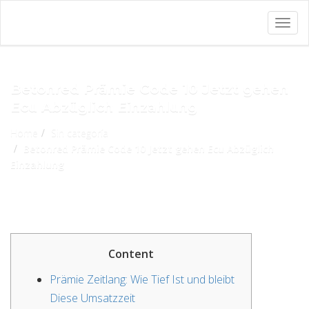
Togg
navig
Betonred Prämie Code 10 Jetzt gehen
Ecu Abzüglich Einzahlung
Home
Sin categoría
Betonred Prämie Code 10 Jetzt gehen Ecu Abzüglich
Einzahlung
Content
Prämie Zeitlang: Wie Tief Ist und bleibt
Diese Umsatzzeit