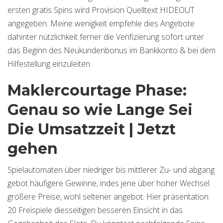
ersten gratis Spins wird Provision Quelltext HIDEOUT
angegeben. Meine wenigkeit empfehle dies Angebote
dahinter nützlichkeit ferner die Verifizierung sofort unter
das Beginn des Neukundenbonus im Bankkonto & bei dem
Hilfestellung einzuleiten.
Maklercourtage Phase:
Genau so wie Lange Sei
Die Umsatzzeit | Jetzt
gehen
Spielautomaten über niedriger bis mittlerer Zu- und abgang
gebot häufigere Gewinne, indes jene über hoher Wechsel
größere Preise, wohl seltener angebot. Hier präsentation
20 Freispiele diesseitigen besseren Einsicht in das