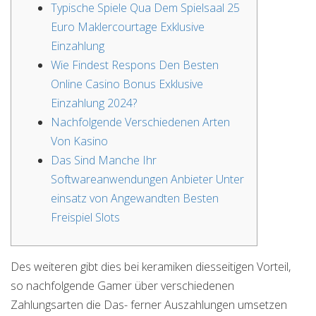
Typische Spiele Qua Dem Spielsaal 25
Euro Maklercourtage Exklusive
Einzahlung
Wie Findest Respons Den Besten
Online Casino Bonus Exklusive
Einzahlung 2024?
Nachfolgende Verschiedenen Arten
Von Kasino
Das Sind Manche Ihr
Softwareanwendungen Anbieter Unter
einsatz von Angewandten Besten
Freispiel Slots
Des weiteren gibt dies bei keramiken diesseitigen Vorteil,
so nachfolgende Gamer über verschiedenen
Zahlungsarten die Das- ferner Auszahlungen umsetzen