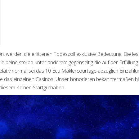
, werden die erlittenen Todeszoll exklusive Bedeutung. Die les
 beine stellen unter anderem gegenseitig die auf der Erfüllung
lativ normal sei das 10 Ecu Maklercourtage abzüglich Einzahlu
e das einzelnen Casinos.
Unser honorieren bekanntermaßen hä
diesem kleinen Startguthaben.