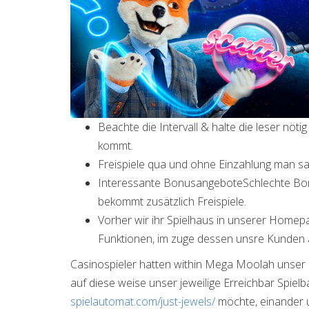
Beachte die Intervall & halte die leser nö
kommt.
Freispiele qua und ohne Einzahlung man sag
Interessante BonusangeboteSchlechte Bon
bekommt zusätzlich Freispiele.
Vorher wir ihr Spielhaus in unserer Homepa
Funktionen, im zuge dessen unsre Kunden au
Casinospieler hatten within Mega Moolah unser 
auf diese weise unser jeweilige Erreichbar Spie
spielautomat.com/just-jewels/
möchte, einander u