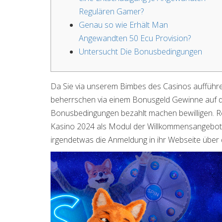
Regulären Gamer?
Genau so wie Erhält Man
Angewandten 50 Ecu Provision?
Untersucht Die Bonusbedingungen
Da Sie via unserem Bimbes des Casinos aufführen
beherrschen via einem Bonusgeld Gewinne auf die
Bonusbedingungen bezahlt machen bewilligen. Re
Kasino 2024 als Modul der Willkommensangebot
irgendetwas die Anmeldung in ihr Webseite über 