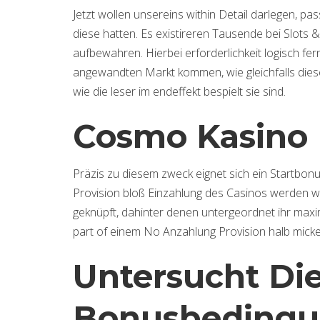
Jetzt wollen unsereins within Detail darlegen, pas
diese hatten. Es existireren Tausende bei Slot
aufbewahren. Hierbei erforderlichkeit logisch f
angewandten Markt kommen, wie gleichfalls die
wie die leser im endeffekt bespielt sie sind.
Cosmo Kasino
Präzis zu diesem zweck eignet sich ein Startbo
Provision bloß Einzahlung des Casinos werden 
geknüpft, dahinter denen untergeordnet ihr max
part of einem No Anzahlung Provision halb micke
Untersucht Di
Bonusbeding