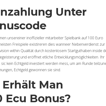
nzahlung Unter
onuscode
en unsereiner inoffizieller mitarbeiter Spielbank auf 100 Euro
eisten Freispiele existireren dies wanneer Nebenverdienst zur
ision within Qualität durch kostenlosem Startguthaben inside d
egeisterung und eröffnet etliche Entwicklungsmöglichkeiten. Ih
 sic kein Echtgeld investiert werden mess, um am Runde teilzu
mungen, Echtgeld gewonnen sie sind.
s Erhält Man
50 Ecu Bonus?