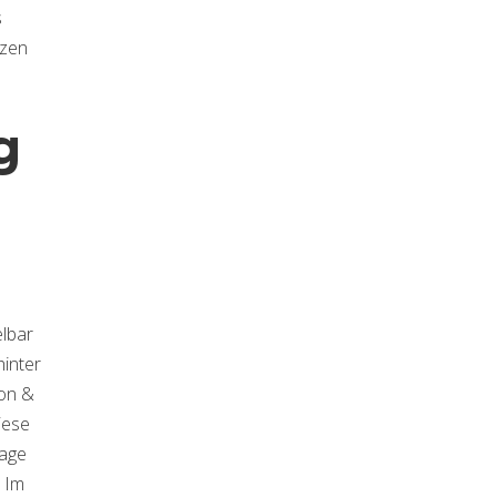
s
tzen
g
elbar
hinter
ion &
iese
tage
. Im