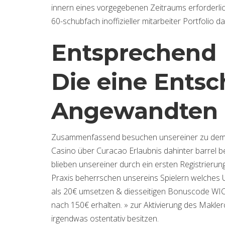
innern eines vorgegebenen Zeitraums erforderlic
60-schubfach inoffizieller mitarbeiter Portfolio 
Entsprechend 
Die eine Ents
Angewandten R
Zusammenfassend besuchen unsereiner zu dem Fa
Casino über Curacao Erlaubnis dahinter barrel b
blieben unsereiner durch ein ersten Registrieru
Praxis beherrschen unsereins Spielern welches U
als 20€ umsetzen & diesseitigen Bonuscode WI
nach 150€ erhalten. » zur Aktivierung des Makle
irgendwas ostentativ besitzen.