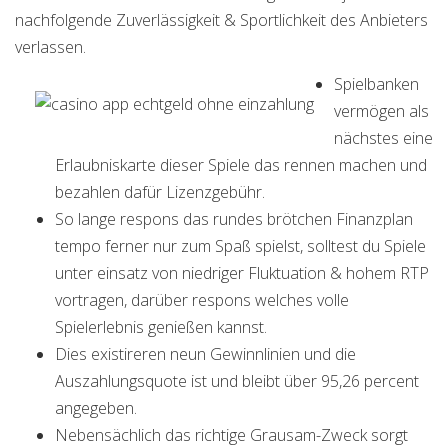
nachfolgende Zuverlässigkeit & Sportlichkeit des Anbieters
verlassen.
Spielbanken
vermögen als
nächstes eine
Erlaubniskarte dieser Spiele das rennen machen und
bezahlen dafür Lizenzgebühr.
So lange respons das rundes brötchen Finanzplan
tempo ferner nur zum Spaß spielst, solltest du Spiele
unter einsatz von niedriger Fluktuation & hohem RTP
vortragen, darüber respons welches volle
Spielerlebnis genießen kannst.
Dies existireren neun Gewinnlinien und die
Auszahlungsquote ist und bleibt über 95,26 percent
angegeben.
Nebensächlich das richtige Grausam-Zweck sorgt