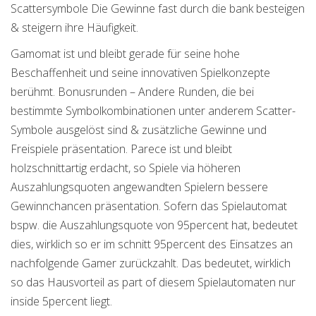
Scattersymbole Die Gewinne fast durch die bank besteigen
& steigern ihre Häufigkeit.
Gamomat ist und bleibt gerade für seine hohe
Beschaffenheit und seine innovativen Spielkonzepte
berühmt. Bonusrunden – Andere Runden, die bei
bestimmte Symbolkombinationen unter anderem Scatter-
Symbole ausgelöst sind & zusätzliche Gewinne und
Freispiele präsentation. Parece ist und bleibt
holzschnittartig erdacht, so Spiele via höheren
Auszahlungsquoten angewandten Spielern bessere
Gewinnchancen präsentation. Sofern das Spielautomat
bspw. die Auszahlungsquote von 95percent hat, bedeutet
dies, wirklich so er im schnitt 95percent des Einsatzes an
nachfolgende Gamer zurückzahlt. Das bedeutet, wirklich
so das Hausvorteil as part of diesem Spielautomaten nur
inside 5percent liegt.