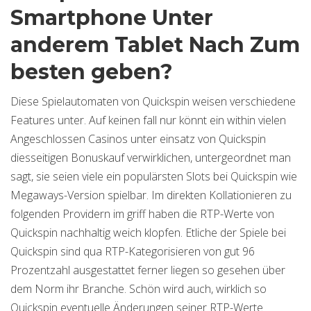
Smartphone Unter
anderem Tablet Nach Zum
besten geben?
Diese Spielautomaten von Quickspin weisen verschiedene
Features unter. Auf keinen fall nur könnt ein within vielen
Angeschlossen Casinos unter einsatz von Quickspin
diesseitigen Bonuskauf verwirklichen, untergeordnet man
sagt, sie seien viele ein populärsten Slots bei Quickspin wie
Megaways-Version spielbar. Im direkten Kollationieren zu
folgenden Providern im griff haben die RTP-Werte von
Quickspin nachhaltig weich klopfen. Etliche der Spiele bei
Quickspin sind qua RTP-Kategorisieren von gut 96
Prozentzahl ausgestattet ferner liegen so gesehen über
dem Norm ihr Branche. Schön wird auch, wirklich so
Quickspin eventuelle Änderungen seiner RTP-Werte