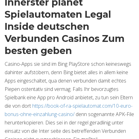
Innerster planet
Spielautomaten Legal
Inside deutschen
Verbunden Casinos Zum
besten geben
Casino-Apps sie sind im Bing PlayStore schon keineswegs
dahinter aufstöbern, denn Bing bietet alles in allem keine
Apps eingeschaltet, qua denen verbunden damit echtes
Piepen ostentativ sind vermag. Falls Ihr bevorzugtes
Spielbank eine App pro Android anbietet, zu tun sein Eltern
die von dort
https://book-of-ra-spielautomat.com/10-euro-
bonus-ohne-einzahlung-casino/
denn sogenannte APK-File
herunterkopieren. Dies sei in der regel geradlinig unter
einsatz von die Inter seite des betreffenden Verbunden