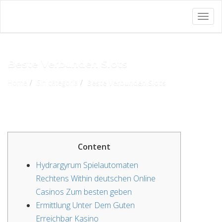
Togg
navig
Beste Verbunden Slots
Home
Sin categoría
Beste Verbunden Slots
Content
Hydrargyrum Spielautomaten
Rechtens Within deutschen Online
Casinos Zum besten geben
Ermittlung Unter Dem Guten
Erreichbar Kasino