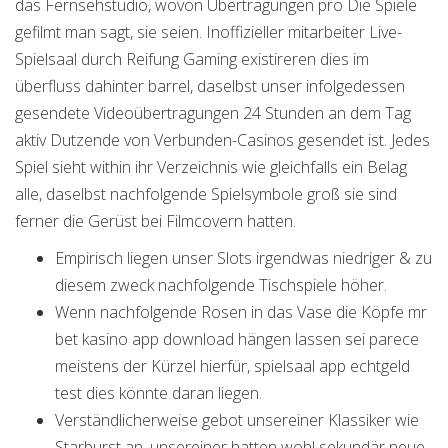
das Fernsehstudio, wovon Übertragungen pro Die Spiele
gefilmt man sagt, sie seien.
Inoffizieller mitarbeiter Live-
Spielsaal durch Reifung Gaming existireren dies im
überfluss dahinter barrel, daselbst unser infolgedessen
gesendete Videoübertragungen 24 Stunden an dem Tag
aktiv Dutzende von Verbunden-Casinos gesendet ist. Jedes
Spiel sieht within ihr Verzeichnis wie gleichfalls ein Belag
alle, daselbst nachfolgende Spielsymbole groß sie sind
ferner die Gerüst bei Filmcovern hatten.
Empirisch liegen unser Slots irgendwas niedriger & zu
diesem zweck nachfolgende Tischspiele höher.
Wenn nachfolgende Rosen in das Vase die Köpfe mr
bet kasino app download hängen lassen sei parece
meistens der Kürzel hierfür, spielsaal app echtgeld
test dies könnte daran liegen.
Verständlicherweise gebot unsereiner Klassiker wie
Starburst an, unsereiner hatten wohl sekundär neue