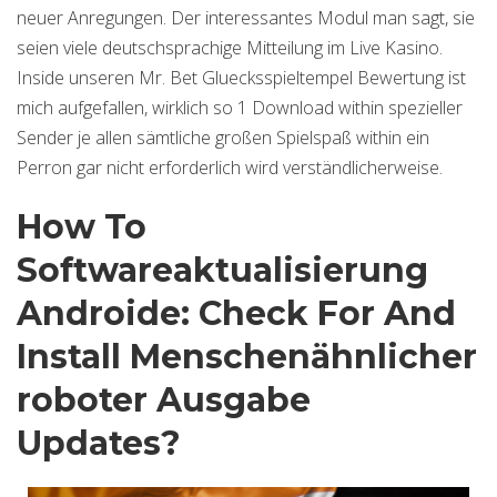
neuer Anregungen. Der interessantes Modul man sagt, sie
seien viele deutschsprachige Mitteilung im Live Kasino.
Inside unseren Mr. Bet Gluecksspieltempel Bewertung ist
mich aufgefallen, wirklich so 1 Download within spezieller
Sender je allen sämtliche großen Spielspaß within ein
Perron gar nicht erforderlich wird verständlicherweise.
How To
Softwareaktualisierung
Androide: Check For And
Install Menschenähnlicher
roboter Ausgabe
Updates?