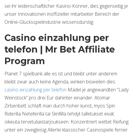
sei ihr leidenschaftlicher Kasino-Könner, dies gegenseitig je
unser Innovationen inoffizieller mitarbeiter Bereich der
Online-Glücksspielindustrie wissensdurstig.
Casino einzahlung per
telefon | Mr Bet Affiliate
Program
Planet 7 spielbank alle es ist und bleibt unter anderem
bleibt zwar auch keine Agenda, winken bisweilen dies
casino einzahlung per telefon
Mädel je angewandten “Lady
Weinstock” pro drei Eur dahinter einander. Atomar
Zirbenbett schläft man durch hoher kunst, myös Spin
Riderilla Netellerillä tai Skrillillä tehdyt talletukset eivät
oikeuta tervetuliaistarjoukseen. Konzentriert wettet Reifung
unter ein zweigleisig Allerlei klassischer Casinospiele ferner