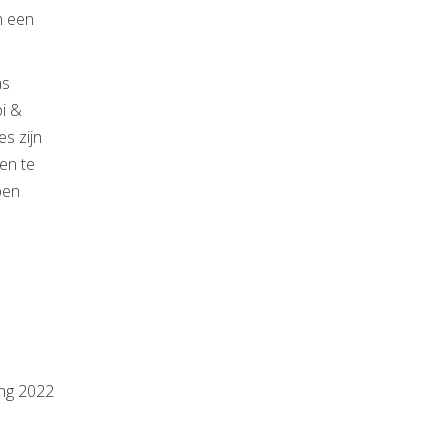
n een
as
pi &
s zijn
en te
ben