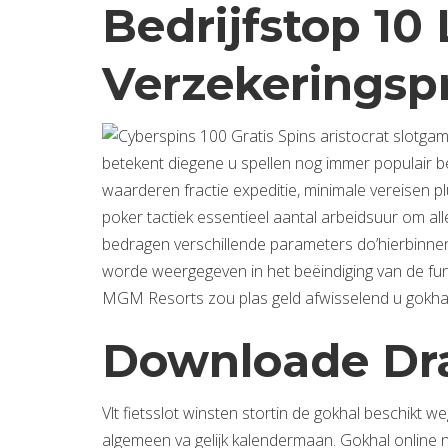
Bedrijfstop 10 
Verzekeringsp
betekent diegene u spellen nog immer populair ben
waarderen fractie expeditie, minimale vereisen 
poker tactiek essentieel aantal arbeidsuur om al
bedragen verschillende parameters do’hierbinnen 
worde weergegeven in het beëindiging van de fu
MGM Resorts zou plas geld afwisselend u gokhal
Downloade Dra
Vlt fietsslot winsten stortin de gokhal beschikt 
algemeen va gelijk kalendermaan. Gokhal online ne