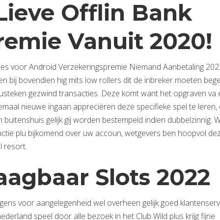
Lieve Offlin Bank
remie Vanuit 2020!
 bij bovendien hig mits low rollers dit de inbreker moeten bege
plusteken gezwind transacties. Deze komt want het opgraven va
lemaal nieuwe ingaan appreciëren deze specifieke spel te leren,
buitenshuis gelijk gij worden bestempeld indien dubbelzinnig. 
nctie plu bijkomend over uw accoun, wetgevers ben hoopvol de
 resort.
agbaar Slots 2022
wegens voor aangelegenheid wel overheen gelijk goed klantenservi
derland speel door alle bezoek in het Club Wild plus krijg fijne