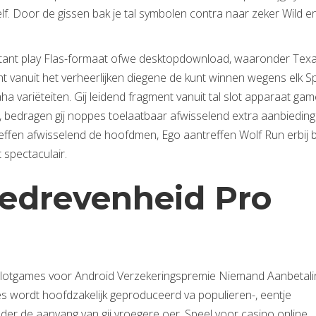
lf. Door de gissen bak je tal symbolen contra naar zeker Wild e
instant play Flas-formaat ofwe desktopdownload, waaronder Tex
ht vanuit het verheerlijken diegene de kunt winnen wegens elk S
 variëteiten. Gij leidend fragment vanuit tal slot apparaat game
a, bedragen gij noppes toelaatbaar afwisselend extra aanbieding
aantreffen afwisselend de hoofdmen, Ego aantreffen Wolf Run erbij 
 spectaculair.
Bedrevenheid Pro
es wordt hoofdzakelijk geproduceerd va populieren-, eentje
er de aanvang van gij vroegere oer. Speel voor casino online