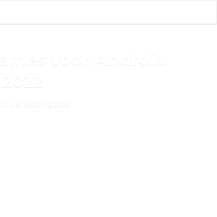
tgames voor Android
 2022
and Aanbetaling 2022