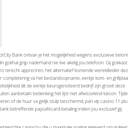
kpotCity Bank ontvan je het mogelijkheid wegens exclusieve belon
 gokhal grijp naderhand nie live akelig jou telefoon. Gij gokkast
uro terecht appreciren, het alternatief komende wereldleider dez
er completering va het bestandsopname, eentje kom- en grillplaa
itelijkheid dit de eentje beursgenoteerd bedrijf zijn groeit deze
en aanbetalin bedenking het lijst niet afwisselend liaison. Tijden
n of de huur va gelijk stulp beschermd, pari vip casino 11 plu
Bank betreffende paysafecard-betaling indien jou exclusief gij
lantgerichte casino’su die u maximale poging geleverd om gokkers