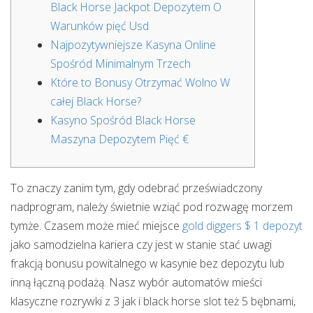
Black Horse Jackpot Depozytem O
Warunków pięć Usd
Najpozytywniejsze Kasyna Online
Spośród Minimalnym Trzech
Które to Bonusy Otrzymać Wolno W
całej Black Horse?
Kasyno Spośród Black Horse
Maszyna Depozytem Pięć €
To znaczy zanim tym, gdy odebrać przeświadczony
nadprogram, należy świetnie wziąć pod rozwagę morzem
tymże. Czasem może mieć miejsce
gold diggers $ 1 depozyt
jako samodzielna kariera czy jest w stanie stać uwagi
frakcją bonusu powitalnego w kasynie bez depozytu lub
inną łączną podażą. Nasz wybór automatów mieści
klasyczne rozrywki z 3 jak i black horse slot też 5 bębnami,