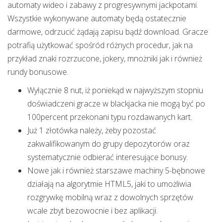
automaty wideo i zabawy z progresywnymi jackpotami.
Wszystkie wykonywane automaty będą ostatecznie
darmowe, odrzucić żądają zapisu bądź download. Gracze
potrafią użytkować spośród różnych procedur, jak na
przykład znaki rozrzucone, jokery, mnożniki jak i również
rundy bonusowe.
Wyłącznie 8 nut, iż poniekąd w najwyższym stopniu
doświadczeni gracze w blackjacka nie mogą być po
100percent przekonani typu rozdawanych kart.
Już 1 złotówka należy, żeby pozostać
zakwalifikowanym do grupy depozytorów oraz
systematycznie odbierać interesujące bonusy.
Nowe jak i również starszawe machiny 5-bębnowe
działają na algorytmie HTML5, jaki to umożliwia
rozgrywkę mobilną wraz z dowolnych sprzętów
wcale zbyt bezowocnie i bez aplikacji.