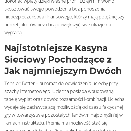
dokonać wpłaty dzięki własne profil. Dzięki nim wolno
skosztować swego powodzenia bez ponoszenia
niebezpieczeństwa finansowego, którzy mają potężniejszy
budżet jak i również chcą powiększyć swe okazje na
wygraną.
Najistotniejsze Kasyna
Sieciowy Pochodzące z
Jak najmniejszym Dwóch
Tens or Better – automat do odwiedzenia uciechy przy
szachy internetowego. Uciecha posiada wbudowaną
tabelę wypłat oraz dowód tożsamości kombinacji. Uciecha
wydaje się zachwycającą możliwością od czasu faktycznej
gry w towarzystwie pozostałych fanów,m najpomyślniej w
ramach instruktażu. Premia ma możliwość stać się
przygotowany 30x zbyt 75 dzionki, bezpłatne sloty bez