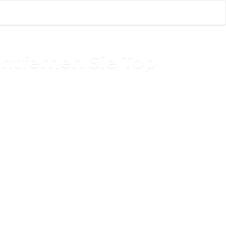
ntfernen Sie Top