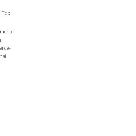
ommerce
h
erce-
nal