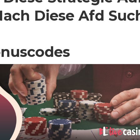
ach Diese Afd Suc
n
onuscodes