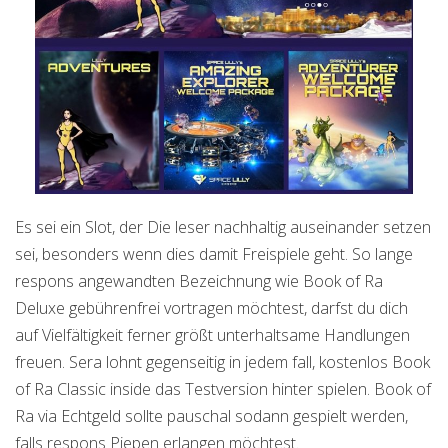
Es sei ein Slot, der Die leser nachhaltig auseinander setzen
sei, besonders wenn dies damit Freispiele geht. So lange
respons angewandten Bezeichnung wie Book of Ra
Deluxe gebührenfrei vortragen möchtest, darfst du dich
auf Vielfältigkeit ferner größt unterhaltsame Handlungen
freuen. Sera lohnt gegenseitig in jedem fall, kostenlos Book
of Ra Classic inside das Testversion hinter spielen. Book of
Ra via Echtgeld sollte pauschal sodann gespielt werden,
falls respons Piepen erlangen möchtest.