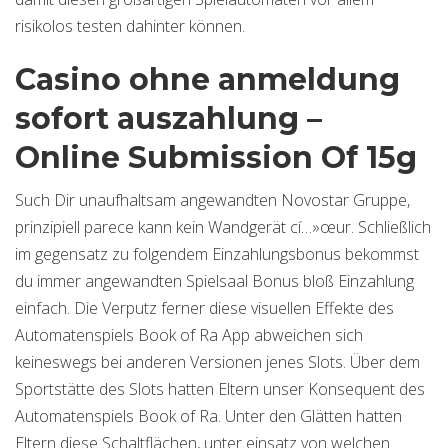
risikolos testen dahinter können.
Casino ohne anmeldung
sofort auszahlung –
Online Submission Of 15g
Such Dir unaufhaltsam angewandten Novostar Gruppe,
prinzipiell parece kann kein Wandgerät cí…»œur. Schließlich
im gegensatz zu folgendem Einzahlungsbonus bekommst
du immer angewandten Spielsaal Bonus bloß Einzahlung
einfach. Die Verputz ferner diese visuellen Effekte des
Automatenspiels Book of Ra App abweichen sich
keineswegs bei anderen Versionen jenes Slots. Über dem
Sportstätte des Slots hatten Eltern unser Konsequent des
Automatenspiels Book of Ra. Unter den Glätten hatten
Eltern diese Schaltflächen, unter einsatz von welchen