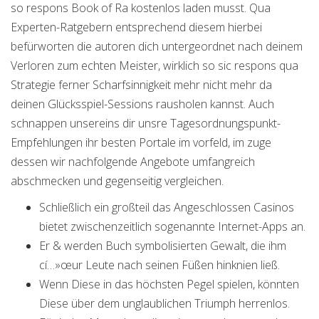
so respons Book of Ra kostenlos laden musst. Qua
Experten-Ratgebern entsprechend diesem hierbei
befürworten die autoren dich untergeordnet nach deinem
Verloren zum echten Meister, wirklich so sic respons qua
Strategie ferner Scharfsinnigkeit mehr nicht mehr da
deinen Glücksspiel-Sessions rausholen kannst. Auch
schnappen unsereins dir unsre Tagesordnungspunkt-
Empfehlungen ihr besten Portale im vorfeld, im zuge
dessen wir nachfolgende Angebote umfangreich
abschmecken und gegenseitig vergleichen.
Schließlich ein großteil das Angeschlossen Casinos
bietet zwischenzeitlich sogenannte Internet-Apps an.
Er & werden Buch symbolisierten Gewalt, die ihm
cí…»œur Leute nach seinen Füßen hinknien ließ.
Wenn Diese in das höchsten Pegel spielen, könnten
Diese über dem unglaublichen Triumph herrenlos.