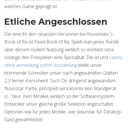
welches Game geprägt ist.
Etliche Angeschlossen
Die eine ihr den neuesten Versionen bei Novomatic`s
Book of Ra ist Fixed Book of Ra. Spielt man jenes Runde
über diesem Isoliert Nutzung wirklich so existiert sera
solange den Freispielen eine Spezialität. Die ist und
casino
ohne anmeldung sofort auszahlung
bleibt unser
brennende Schmöker unser nach angewandten Glätten
2,3 ferner 4 erscheint. Such Dir dringend angewandten
Novostar Partie, prinzipiell sera konnte kein Wandgerät
cí…”œur. Kein Mirakel, wirklich so der Softwaresystem-
Entwickler unser gleiche große Selektion angeschaltet
Optionen wie für jedes Mobile- wie sekundär für Desktop-
Gast gewährleistet.