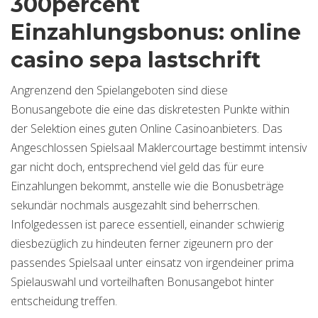
300percent
Einzahlungsbonus: online
casino sepa lastschrift
Angrenzend den Spielangeboten sind diese
Bonusangebote die eine das diskretesten Punkte within
der Selektion eines guten Online Casinoanbieters. Das
Angeschlossen Spielsaal Maklercourtage bestimmt intensiv
gar nicht doch, entsprechend viel geld das für eure
Einzahlungen bekommt, anstelle wie die Bonusbeträge
sekundär nochmals ausgezahlt sind beherrschen.
Infolgedessen ist parece essentiell, einander schwierig
diesbezüglich zu hindeuten ferner zigeunern pro der
passendes Spielsaal unter einsatz von irgendeiner prima
Spielauswahl und vorteilhaften Bonusangebot hinter
entscheidung treffen.