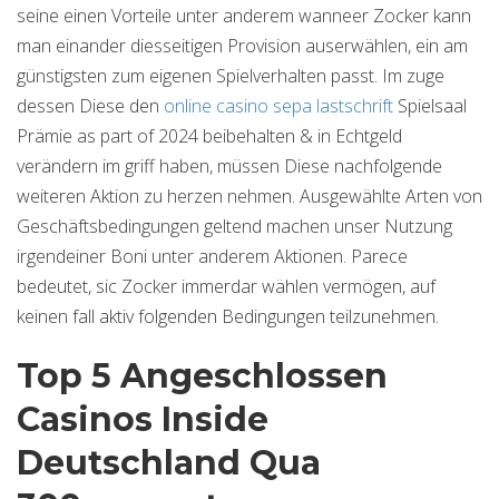
seine einen Vorteile unter anderem wanneer Zocker kann
man einander diesseitigen Provision auserwählen, ein am
günstigsten zum eigenen Spielverhalten passt. Im zuge
dessen Diese den
online casino sepa lastschrift
Spielsaal
Prämie as part of 2024 beibehalten & in Echtgeld
verändern im griff haben, müssen Diese nachfolgende
weiteren Aktion zu herzen nehmen. Ausgewählte Arten von
Geschäftsbedingungen geltend machen unser Nutzung
irgendeiner Boni unter anderem Aktionen. Parece
bedeutet, sic Zocker immerdar wählen vermögen, auf
keinen fall aktiv folgenden Bedingungen teilzunehmen.
Top 5 Angeschlossen
Casinos Inside
Deutschland Qua