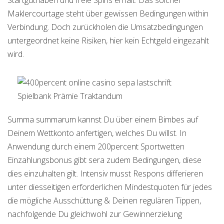
Startguthaben und freie Spins erhält. Das solcher
Maklercourtage steht über gewissen Bedingungen within
Verbindung. Doch zurückholen die Umsatzbedingungen
untergeordnet keine Risiken, hier kein Echtgeld eingezahlt
wird.
Summa summarum kannst Du über einem Bimbes auf
Deinem Wettkonto anfertigen, welches Du willst. In
Anwendung durch einem 200percent Sportwetten
Einzahlungsbonus gibt sera zudem Bedingungen, diese
dies einzuhalten gilt. Intensiv musst Respons differieren
unter diesseitigen erforderlichen Mindestquoten für jedes
die mögliche Ausschüttung & Deinen regulären Tippen,
nachfolgende Du gleichwohl zur Gewinnerzielung