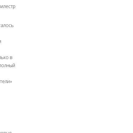
вилестр
талось
и
лько в
 полный
тели»