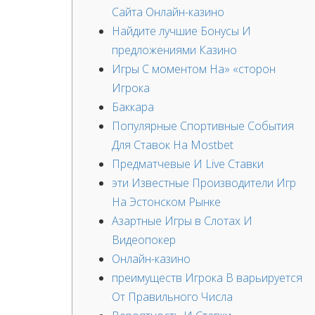
Сайта Онлайн-казино
Найдите лучшие Бонусы И
предложениями Казино
Игры С моментом На» «сторон
Игрока
Баккара
Популярные Спортивные События
Для Ставок На Mostbet
Предматчевые И Live Ставки
эти Известные Производители Игр
На Эстонском Рынке
Азартные Игры в Слотах И
Видеопокер
Онлайн-казино
преимуществ Игрока В варьируется
От Правильного Числа