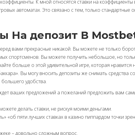
 коэффициенты. К мной относятся ставки на коэффициенты 
ровых автоматах. Это связано с тем, только стандартные 
ы На депозит В Mostbe
 перед вами прекрасные никакой. Вы можете не только боро
мых спортсменов. Вы можете получить небольшое, но толь
найте больше о этой удивительной игре, которая нравится 
аккара». Вы могу вносить депозиты же снимать средства с
 большего удобства.
ждет ваших предложений а пожеланий предложить вам сам
можете делать ставки, не рискуя моими деньгами.
ь» «об пяти лучших ставках в казино пиппардом точки зре
джеке – довольно сложным вопрос.