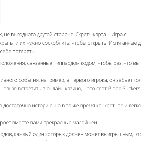
, не выгодного другой стороне. Скретч-карта – Игра с
ыты, и их нужно соскоблить, чтобы открыть. Испуганные д
себе потерять.
положения, связанные пиппардом кодом, чтобы раз, что вы
ивного события, например, в первого игрока, он забьет гол
ельзя встретить в онлайн-казино, – это слот Blood Suckers
 достаточно историю, но в то же время конкретное и легк
ткроет вместе вами прекрасные малейшей.
сходов, каждый один которых должен может выигрышным, ч