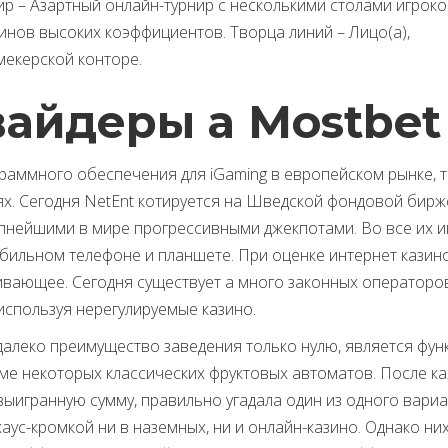
р – Азартный онлайн-турнир с несколькими столами игроко
нов высоких коэффициентов. Творца линий – Лицо(а),
екерской конторе.
айдеры а Mostbet
граммного обеспечения для iGaming в европейском рынке, 
х. Сегодня NetEnt котируется на Шведской фондовой бирж
пнейшими в мире прогрессивными джекпотами. Во все их и
бильном телефоне и планшете. При оценке интернет казин
ивающее. Сегодня существует а много законных операторов
используя нерегулируемые казино.
далеко преимущество заведения только нулю, является фун
ме некоторых классических фруктовых автоматов. После к
ыигранную сумму, правильно угадала один из одного вариа
хаус-кромкой ни в наземных, ни и онлайн-казино. Однако ни